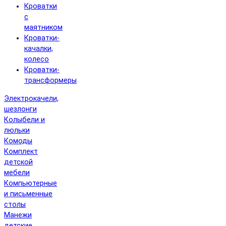
Кроватки
с
маятником
Кроватки-
качалки,
колесо
Кроватки-
трансформеры
Электрокачели,
шезлонги
Колыбели и
люльки
Комоды
Комплект
детской
мебели
Компьютерные
и письменные
столы
Манежи
детские