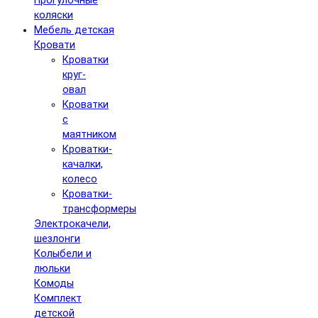
Прогулочные
коляски
Мебель детская
Кровати
Кроватки
круг-
овал
Кроватки
с
маятником
Кроватки-
качалки,
колесо
Кроватки-
трансформеры
Электрокачели,
шезлонги
Колыбели и
люльки
Комоды
Комплект
детской