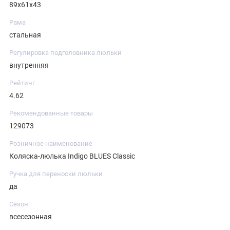
89х61х43
Рама
стальная
Регулировка подголовника люльки
внутренняя
Рейтинг
4.62
Рекомендованные товары
129073
Розничное наименование
Коляска-люлька Indigo BLUES Classic
Ручка для переноски люльки
да
Сезон
всесезонная