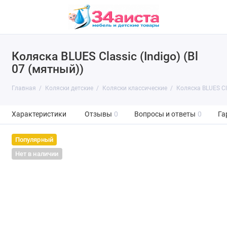
Коляска BLUES Classic (Indigo) (Bl
07 (мятный))
Главная
Коляски детские
Коляски классические
Коляска BLUES Cla
Характеристики
Отзывы
0
Вопросы и ответы
0
Га
Популярный
Нет в наличии