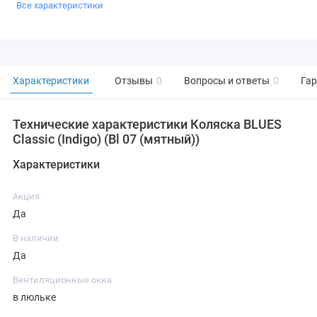
Все характеристики
Характеристики
Отзывы
0
Вопросы и ответы
0
Га
Технические характеристики Коляска BLUES
Classic (Indigo) (Bl 07 (мятный))
Характеристики
Акция
Да
В наличии
Да
Вентиляционные окна
в люльке