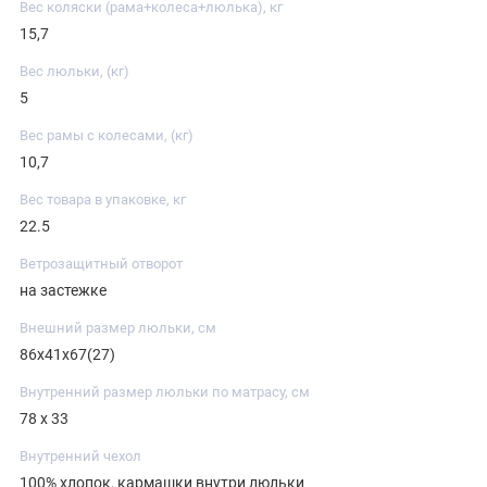
Вес коляски (рама+колеса+люлька), кг
15,7
Вес люльки, (кг)
5
Вес рамы с колесами, (кг)
10,7
Вес товара в упаковке, кг
22.5
Ветрозащитный отворот
на застежке
Внешний размер люльки, см
86х41х67(27)
Внутренний размер люльки по матрасу, см
78 х 33
Внутренний чехол
100% хлопок, кармашки внутри люльки