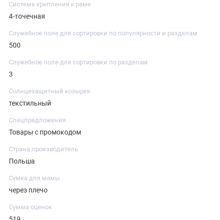
Система крепления к раме
4-точечная
Служебное поле для сортировки по популярности и разделам
500
Служебное поле для сортировки по разделам
3
Солнцезащитный козырек
текстильный
Спецпредложения
Товары с промокодом
Страна производитель
Польша
Сумка для мамы
через плечо
Сумма оценок
519