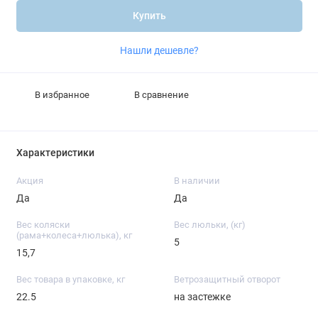
Купить
Нашли дешевле?
В избранное
В сравнение
Характеристики
Акция
В наличии
Да
Да
Вес коляски
Вес люльки, (кг)
(рама+колеса+люлька), кг
5
15,7
Вес товара в упаковке, кг
Ветрозащитный отворот
22.5
на застежке