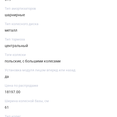
Тип амортизаторов
шарнирные
Тип колесного диска
металл
Тип тормоза
центральный
Тэги коляски
польские, с большими колесами
Установка модуля лицом вперед или назад
да
Цена по распродаже
18197.00
Ширина колесной базы, см
61
Тип колес