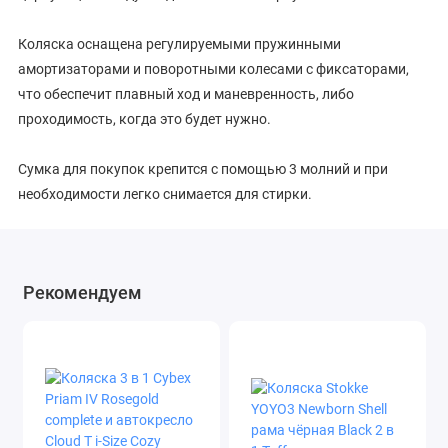
Коляска оснащена регулируемыми пружинными
амортизаторами и поворотными колесами с фиксаторами,
что обеспечит плавный ход и маневренность, либо
проходимость, когда это будет нужно.
Сумка для покупок крепится с помощью 3 молний и при
необходимости легко снимается для стирки.
В комплектацию входит люлька-переноска с накидкой на
ножки, капюшоном и адаптерами, которая позволит с
Рекомендуем
удобством посещать места, куда нельзя с коляской,
например, поликлинику.
Alis BERTA +F 3в1 - отличный выбор для покупателей, которые
ищут недорогую и удобную коляску.
Компания «Аист» продаёт коляски оптом. Покупайте коляску