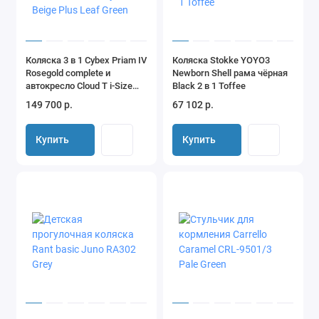
BERTA+F 3в1 от Alis в нашем интернет-магазине по лучшим
ценам. Мы осуществляем доставку товара по Москве,
Московской области, в другие регионы России.
Коляска 3 в 1 Cybex Priam IV
Коляска Stokke YOYO3
Rosegold complete и
Newborn Shell рама чёрная
автокресло Cloud T i-Size
Black 2 в 1 Toffee
Cozy Beige Plus Leaf Green
149 700 р.
67 102 р.
Купить
Купить