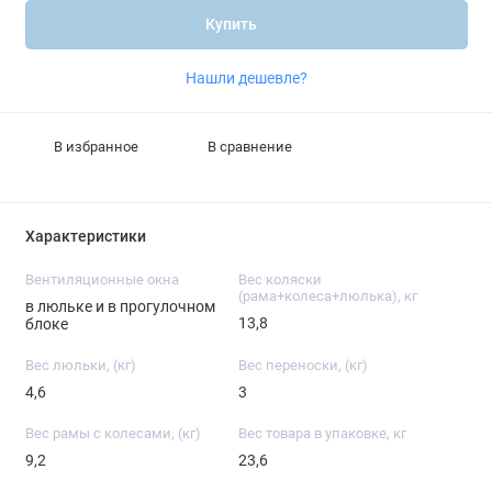
Купить
Нашли дешевле?
В избранное
В сравнение
Характеристики
Вентиляционные окна
Вес коляски
(рама+колеса+люлька), кг
в люльке и в прогулочном
13,8
блоке
Вес люльки, (кг)
Вес переноски, (кг)
4,6
3
Вес рамы с колесами, (кг)
Вес товара в упаковке, кг
9,2
23,6