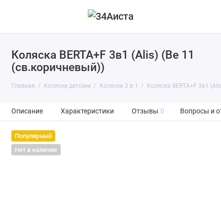
Коляска BERTA+F 3в1 (Alis) (Be 11
(св.коричневый))
Главная
Коляски детские
Коляски 3 в 1
Коляска BERTA+F 3в1 (Alis
Описание
Характеристики
Отзывы
0
Вопросы и о
Популярный
Нет в наличии