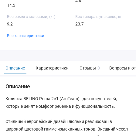
4,4
14,5
Вес рамы с колесами, (кг)
Вес товара в упаковке, кг
9,2
23.7
Все характеристики
Описание
Характеристики
Отзывы
0
Вопросы и о
Описание
Коляска BELINO Prima 2в1 (AroTeam) - для покупателей,
которые ценят комфорт ребенка и функциональность.
Стильный европейский дизайн люльки реализован в
широкой цветовой гамме изысканных тонов. Внешний чехол