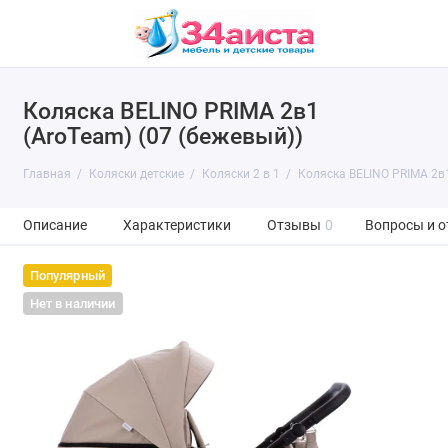
Коляска BELINO PRIMA 2в1
(AroTeam) (07 (бежевый))
Главная
Коляски детские
Коляски 2 в 1
Коляска BELINO PRIMA 2в1
Описание
Характеристики
Отзывы
0
Вопросы и о
Популярный
Нет в наличии