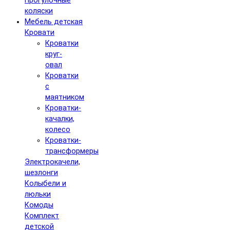
Прогулочные
коляски
Мебель детская
Кровати
Кроватки
круг-
овал
Кроватки
с
маятником
Кроватки-
качалки,
колесо
Кроватки-
трансформеры
Электрокачели,
шезлонги
Колыбели и
люльки
Комоды
Комплект
детской