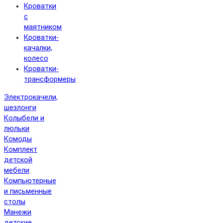
Кроватки
с
маятником
Кроватки-
качалки,
колесо
Кроватки-
трансформеры
Электрокачели,
шезлонги
Колыбели и
люльки
Комоды
Комплект
детской
мебели
Компьютерные
и письменные
столы
Манежи
детские