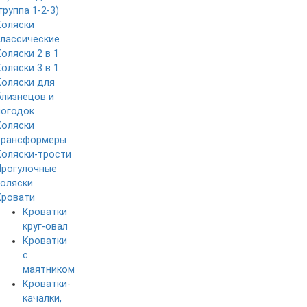
группа 1-2-3)
Коляски
классические
Коляски 2 в 1
Коляски 3 в 1
Коляски для
близнецов и
погодок
Коляски
трансформеры
Коляски-трости
Прогулочные
коляски
Кровати
Кроватки
круг-овал
Кроватки
с
маятником
Кроватки-
качалки,