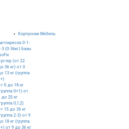
Корпусная Мебель
Автокресла 0-1-
-3 (0-36кг)
Базы
soFix
Бустер (от 22
о 36 кг)
от 0
о 13 кг (группа
0+)
т 0 до 18 кг
группа 0+1)
от
 до 25 кг
группа 0,1,2)
т 15 до 36 кг
группа 2-3)
от 9
о 18 кг (группа
1+)
от 9 до 36 кг