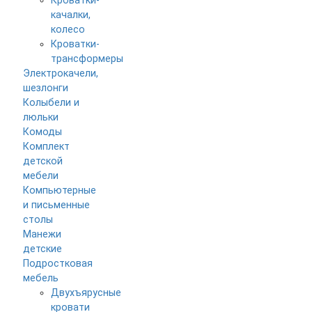
Кроватки-
качалки,
колесо
Кроватки-
трансформеры
Электрокачели,
шезлонги
Колыбели и
люльки
Комоды
Комплект
детской
мебели
Компьютерные
и письменные
столы
Манежи
детские
Подростковая
мебель
Двухъярусные
кровати