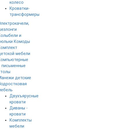
колесо
Кроватки-
трансформеры
Электрокачели,
шезлонги
Колыбели и
люльки
Комоды
Комплект
детской мебели
Компьютерные
и письменные
столы
Манежи детские
Подростковая
мебель
Двухъярусные
кровати
Диваны -
кровати
Комплекты
мебели