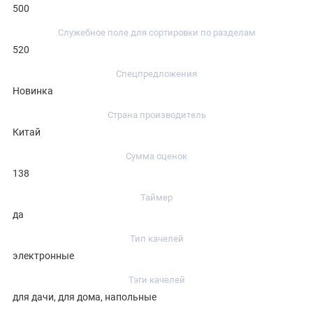
500
Служебное поле для сортировки по разделам
520
Спецпредложения
Новинка
Страна производитель
Китай
Сумма оценок
138
Таймер
да
Тип качелей
электронные
Тэги качелей
для дачи, для дома, напольные