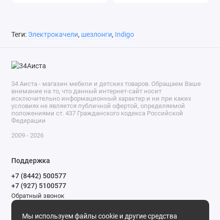
Теги:
Электрокачели
,
шезлонги
,
Indigo
34 Аиста - магазин мебели и детских товаров. Обращаем Ваше
внимание на то, что данный интернет-сайт носит
исключительно информационный характер и ни при каких
условиях не является публичной офертой, определяемой
положениями ст. 437 Гражданского кодекса Российской
Федерации
2009 - 2026
Поддержка
+7 (8442) 500577
+7 (927) 5100577
Обратный звонок
9-00 до 20-00.
Мы используем файлы cookie и другие средства