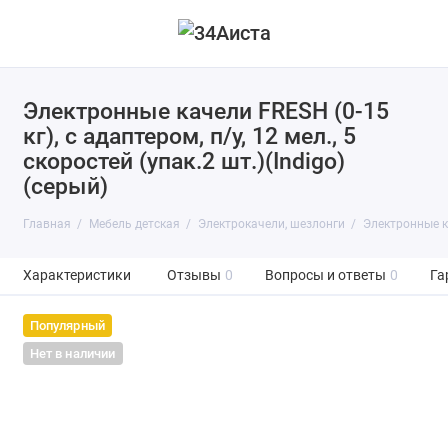
Электронные качели FRESH (0-15
кг), с адаптером, п/у, 12 мел., 5
скоростей (упак.2 шт.)(Indigo)
(серый)
Главная
Мебель детская
Электрокачели, шезлонги
Электронные кач
Характеристики
Отзывы
0
Вопросы и ответы
0
Га
Популярный
Нет в наличии