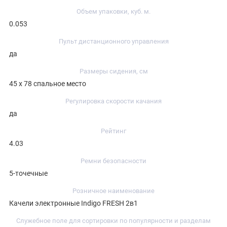
Объем упаковки, куб. м.
0.053
Пульт дистанционного управления
да
Размеры сидения, см
45 х 78 спальное место
Регулировка скорости качания
да
Рейтинг
4.03
Ремни безопасности
5-точечные
Розничное наименование
Качели электронные Indigo FRESH 2в1
Служебное поле для сортировки по популярности и разделам