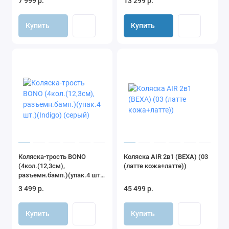
7 999 р.
13 299 р.
Купить
Купить
Коляска-трость BONO
Коляска AIR 2в1 (BEXA) (03
(4кол.(12,3см),
(латте кожа+латте))
разъемн.бамп.)(упак.4 шт.)
(Indigo) (серый)
3 499 р.
45 499 р.
Купить
Купить