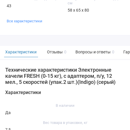
см
43
58 х 65 х 80
Все характеристики
Характеристики
Отзывы
0
Вопросы и ответы
0
Га
Технические характеристики Электронные
качели FRESH (0-15 кг), с адаптером, п/у, 12
мел., 5 скоростей (упак.2 шт.)(Indigo) (серый)
Характеристики
В наличии
Да
Вес товара в упаковке, кг
7,5