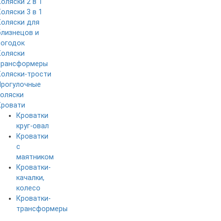
Коляски 2 в 1
Коляски 3 в 1
Коляски для
близнецов и
погодок
Коляски
трансформеры
Коляски-трости
Прогулочные
коляски
Кровати
Кроватки
круг-овал
Кроватки
с
маятником
Кроватки-
качалки,
колесо
Кроватки-
трансформеры