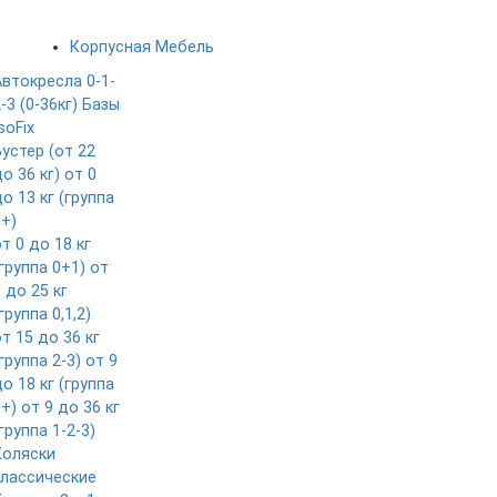
Корпусная Мебель
Автокресла 0-1-
-3 (0-36кг)
Базы
soFix
Бустер (от 22
о 36 кг)
от 0
о 13 кг (группа
0+)
т 0 до 18 кг
группа 0+1)
от
 до 25 кг
группа 0,1,2)
т 15 до 36 кг
группа 2-3)
от 9
о 18 кг (группа
1+)
от 9 до 36 кг
группа 1-2-3)
Коляски
классические