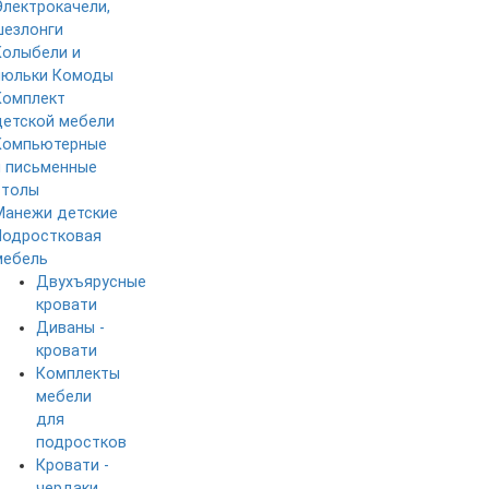
Электрокачели,
шезлонги
Колыбели и
люльки
Комоды
Комплект
детской мебели
Компьютерные
и письменные
столы
Манежи детские
Подростковая
мебель
Двухъярусные
кровати
Диваны -
кровати
Комплекты
мебели
для
подростков
Кровати -
чердаки