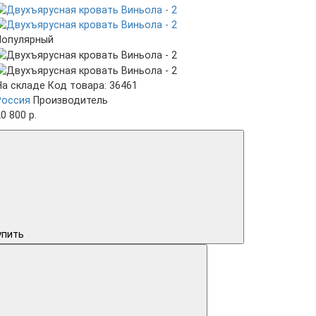
Популярный
На складе
Код товара: 36461
Россия
Производитель
0 800 р.
упить