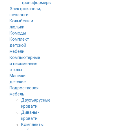
трансформеры
Электрокачели,
шезлонги
Колыбели и
люльки
Комоды
Комплект
детской
мебели
Компьютерные
и письменные
столы
Манежи
детские
Подростковая
мебель
Двухъярусные
кровати
Диваны -
кровати
Комплекты