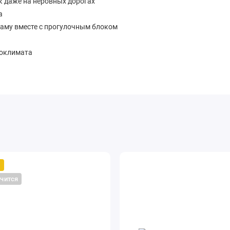
к даже на неровных дорогах
а
аму вместе с прогулочным блоком
роклимата
оворожденного и спокойных прогулок с первых дней жизни.
я спокойного сна
ри движении
 и постирать
 капюшоне
й
нчится
добной транспортировки