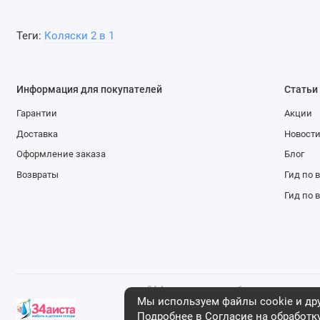
Теги:
Коляски 2 в 1
Информация для покупателей
Статьи
Гарантии
Акции
Доставка
Новост
Оформление заказа
Блог
Возвраты
Гид по 
Гид по 
34 Аиста - магазин мебели и детских тов
что данный интернет-сайт носит исключ
Мы используем файлы cookie и дру
ни при каких условиях не является публ
Подробнее в
Согласие на обработк
положениями ст. 437 Гражданского кодек