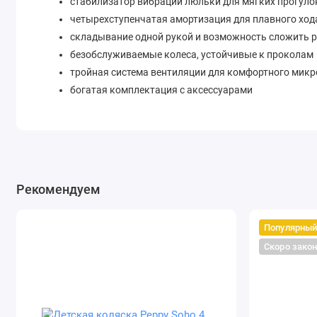
стабилизатор вибрации люльки для мягких прогуло
четырехступенчатая амортизация для плавного ход
складывание одной рукой и возможность сложить р
безобслуживаемые колеса, устойчивые к проколам
тройная система вентиляции для комфортного мик
богатая комплектация с аксессуарами
Люлька Espiro Yoga
Люлька Espiro Yoga создана для комфортного сна н
система Voice of Nature — генератор белого шума дл
система стабилизации люльки снижает вибрации п
просторное спальное место длиной 75см
Рекомендуем
матрас с бамбуковым чехлом, который можно снять
тройная вентиляция — сетчатые панели в люльке и
Популярны
большой капюшон для защиты от солнца и ветра
Скоро зако
водоотталкивающие ткани с защитой UPF 50+
люлька складывается до плоского состояния для у
Прогулочный блок Espiro Yoga
регулируемая спинка: сидя, полулежа и лежа