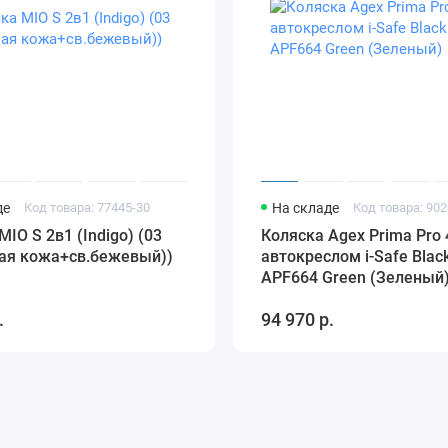
адками
о комфорта
ижения
де
Код товара: 77445-30
На складе
Код товара: 902
MIO S 2в1 (Indigo) (03
Коляска Agex Prima Pro 4
вая кожа+св.бежевый))
автокреслом i-Safe Blac
APF664 Green (Зеленый
чным блоком
.
94 970 р.
вь
иантах