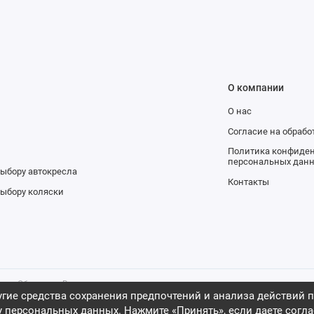
О компании
О нас
и
Согласие на обраб
Политика конфиден
персональных дан
выбору автокресла
Контакты
выбору коляски
аров. Обращаем Ваше внимание на то,
ительно информационный характер и
гие средства сохранения предпочтений и анализа действий п
ичной офертой, определяемой
у персональных данных
. Нажмите «Принять», если даете согла
са Российской Федерации, 2009 -