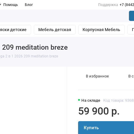
Помощь
Блог
Поддержка
+7 (844
яски детские
Мебель детская
Корпусная Мебель
 209 meditation breze
ga 2 в 1 2026 209 meditation breze
В избранное
В 
На складе
Код товара: 9368
59 900 р.
Купить