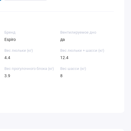
Бренд
Вентилируемое дно
Espiro
да
Вес люльки (кг)
Вес люльки + шасси (кг)
4.4
12.4
Вес прогулочного блока (кг)
Вес шасси (кг)
3.9
8