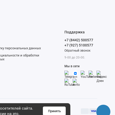
Поддержка
+7 (8442) 500577
+7 (927) 5100577
отку персональных данных
Обратный звонок
циальности и обработки
9-00 до 20-00.
ных
Мы в сети
осетителей сайта.
Принять
сие на это.