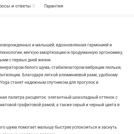
росы и ответы
0
Гарантия
я новорожденных и малышей, вдохновленная гармонией и
технологии, мягкую амортизацию и продуманную эргономику,
ыми с первых дней жизни.
 генератором белого шума, стабилизатором вибрации люльки,
нтиляции. Благодаря легкой алюминиевой раме, удобному
 Yoga станет надежным спутником для прогулок и
нная палитра расцветок: элегантный шоколадный оттенок с
матовой графитовой рамой, а также серый и черный цвета в
елого шума помогает малышу быстрее успокоиться и заснуть