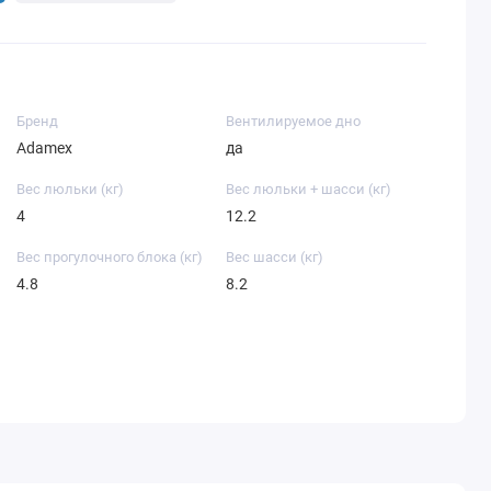
Бренд
Вентилируемое дно
Adamex
да
Вес люльки (кг)
Вес люльки + шасси (кг)
4
12.2
Вес прогулочного блока (кг)
Вес шасси (кг)
4.8
8.2