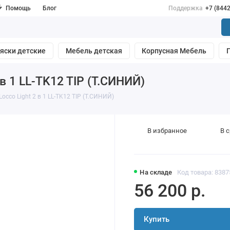
Помощь
Блог
Поддержка
+7 (844
яски детские
Мебель детская
Корпусная Мебель
в 1 LL-TK12 TIP (Т.СИНИЙ)
occo Light 2 в 1 LL-TK12 TIP (Т.СИНИЙ)
В избранное
В 
На складе
Код товара: 8387
56 200 р.
Купить