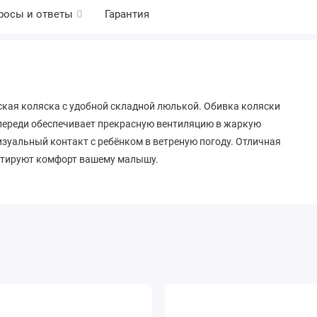
росы и ответы
0
Гарантия
тская коляска с удобной складной люлькой. Обивка коляски
переди обеспечивает прекрасную вентиляцию в жаркую
изуальный контакт с ребёнком в ветреную погоду. Отличная
антируют комфорт вашему малышу.