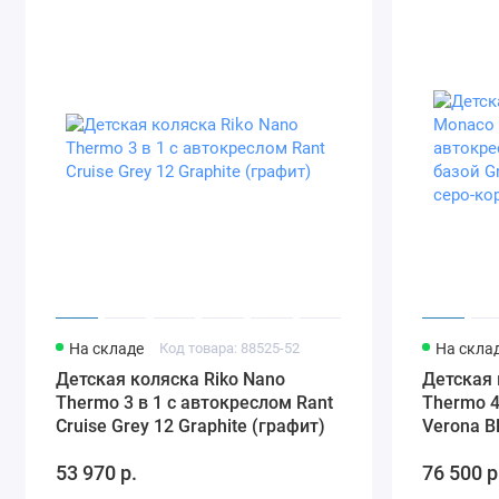
На складе
Код товара: 88525-52
На скла
Детская коляска Riko Nano
Детская 
Thermo 3 в 1 с автокреслом Rant
Thermo 4
Cruise Grey 12 Graphite (графит)
Verona B
(зеленый
53 970 р.
76 500 р
коричне