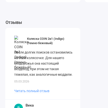
Отзывы
Коляска COIN 2в1 (Indigo)
(темно-бежевый)
После долгих поисков остановились
на этой колясочке. Для нашего
бездорожья она настоящий
вездеход, при этом не такая
тяжелая, как аналогичные моддели.
Складывается легко. Спасибо
05.03.2026
огромное магазину за ..
Читать полный отзыв
Вика