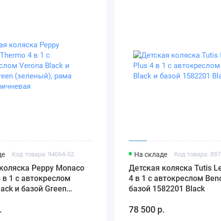
де
Код товара: 94064-52
На складе
Код товара: 897
коляска Peppy Monaco
Детская коляска Tutis Le
 в 1 с автокреслом
4 в 1 с автокреслом Beno
lack и базой Green
базой 1582201 Black
), рама серо-
.
78 500 р.
вая