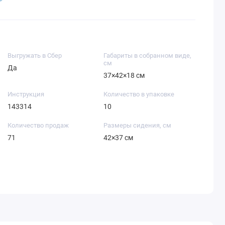
Выгружать в Сбер
Габариты в собранном виде,
см
Да
37×42×18 см
Инструкция
Количество в упаковке
143314
10
Количество продаж
Размеры сидения, см
71
42×37 см