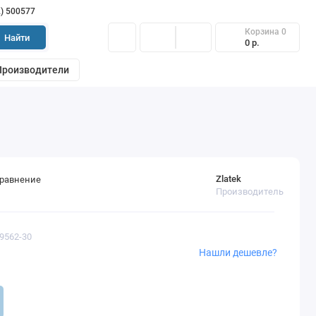
2) 500577
Корзина
0
Найти
0 р.
Производители
Zlatek
сравнение
Производитель
59562-30
Нашли дешевле?