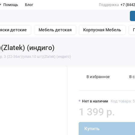
Помощь
Блог
Поддержка
+7 (844
яски детские
Мебель детская
Корпусная Мебель
)(Zlatek) (индиго)
р. 3 (22-36кг)(упак.10 шт)(Zlatek) (индиго)
В избранное
В 
Нет в наличии
Код товара: 
1 399 р.
Купить