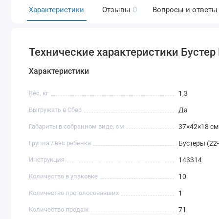
Характеристики
Отзывы
0
Вопросы и ответы
Технические характеристики Бустер RA
Характеристики
Вес, кг
1,3
Выгружать в Сбер
Да
Габариты в собранном виде, см
37×42×18 см
Группа / вес ребенка
Бустеры (22-
Инструкция
143314
Количество в упаковке
10
Количество проголосовавших
1
Количество продаж
71