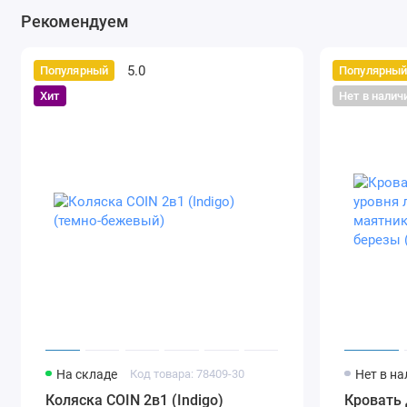
Рекомендуем
5.0
Популярный
Популярны
Хит
Нет в налич
На складе
Код товара: 78409-30
Нет в н
Коляска COIN 2в1 (Indigo)
Кровать 