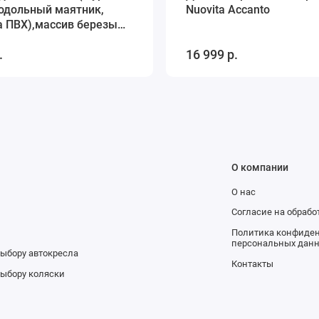
родольный маятник,
Nuovita Accanto
а ПВХ),массив березы
ук)
.
16 999 р.
О компании
О нас
и
Согласие на обраб
Политика конфиден
персональных дан
выбору автокресла
Контакты
выбору коляски