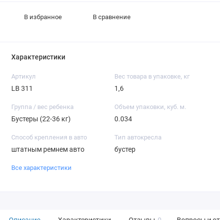
В избранное
В сравнение
Характеристики
Артикул
Вес товара в упаковке, кг
LB 311
1,6
Группа / вес ребенка
Объем упаковки, куб. м.
Бустеры (22-36 кг)
0.034
Способ крепления в авто
Тип автокресла
штатным ремнем авто
бустер
Все характеристики