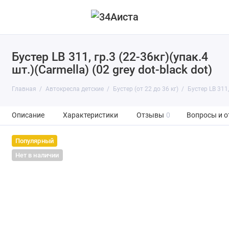
Бустер LB 311, гр.3 (22-36кг)(упак.4
шт.)(Carmella) (02 grey dot-black dot)
Главная
Автокресла детские
Бустер (от 22 до 36 кг)
Бустер LB 311, 
Описание
Характеристики
Отзывы
0
Вопросы и о
Популярный
Нет в наличии