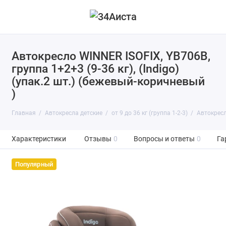
Автокресло WINNER ISOFIX, YB706B,
группа 1+2+3 (9-36 кг), (Indigo)
(упак.2 шт.) (бежевый-коричневый
)
Главная
Автокресла детские
от 9 до 36 кг (группа 1-2-3)
Автокресло
Характеристики
Отзывы
0
Вопросы и ответы
0
Га
Популярный