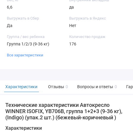
6,6
да
Выгружать в Сбер
Выгружать в Яндекс
Да
Нет
Группа / вес ребенка
Количество продаж
Группа 1/2/3 (9-36 кг)
176
Все характеристики
Характеристики
Отзывы
0
Вопросы и ответы
0
Га
Технические характеристики Автокресло
WINNER ISOFIX, YB706B, группа 1+2+3 (9-36 кг),
(Indigo) (упак.2 шт.) (бежевый-коричневый )
Характеристики