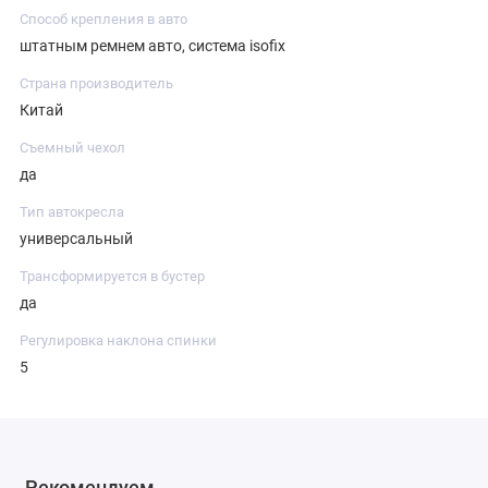
Способ крепления в авто
штатным ремнем авто, система isofix
Страна производитель
Китай
Съемный чехол
да
Тип автокресла
универсальный
Трансформируется в бустер
да
Регулировка наклона спинки
5
Рекомендуем