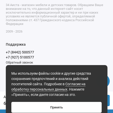
34 Аиста - магазин мебели и детских товаров. Обращаем Ваше
внимание на то, что данный интернет-сайт носит
исключительно информационный характер и ни при каких
условиях не является публичной офертой, определяемой
положениями ст. 437 Гражданского кодекса Российской
Федерации
2009 - 2026
Поддержка
+7 (8442) 500577
+7 (927) 5100577
Обратный звонок
9-00 до 20-00.
Мы используем файлы cookie и другие средства
Мы в сети
сохранения предпочтений и анализа действий
посетителей сайта. Подробнее в
Согласие на
обработку персональных данных
. Нажмите
«Принять», если даете согласие на это.
Автокресло WINNER ISOFIX, YB706B, группа 1+2+3 (9-36 кг), (Indigo) (упак.2 шт.) (бежевый-коричневый )
Купить
6 699 р.
Принять