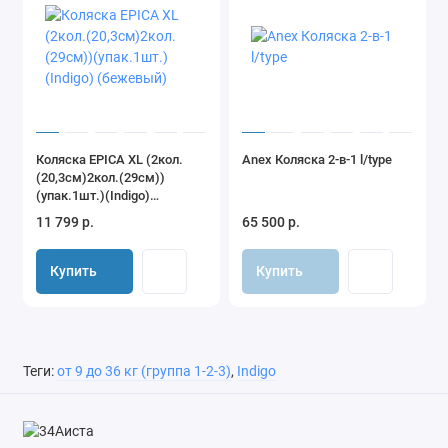
Коляска EPICA XL (2кол.
Anex Коляска 2-в-1 l/type
(20,3см)2кол.(29см))
(упак.1шт.)(Indigo)
(бежевый)
11 799 р.
65 500 р.
Купить
Купить
Теги:
от 9 до 36 кг (группа 1-2-3)
,
Indigo