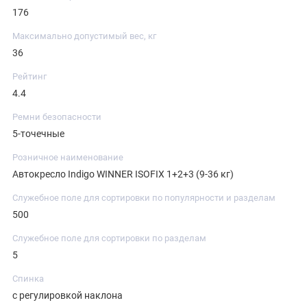
176
Максимально допустимый вес, кг
36
Рейтинг
4.4
Ремни безопасности
5-точечные
Розничное наименование
Автокресло Indigo WINNER ISOFIX 1+2+3 (9-36 кг)
Служебное поле для сортировки по популярности и разделам
500
Служебное поле для сортировки по разделам
5
Спинка
с регулировкой наклона