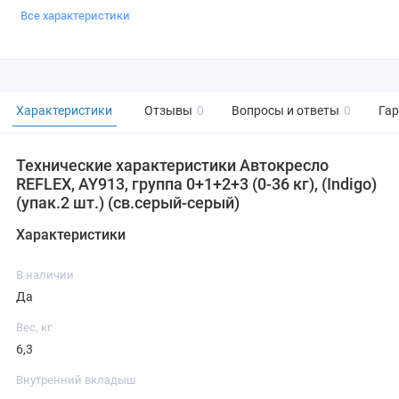
Все характеристики
Характеристики
Отзывы
0
Вопросы и ответы
0
Га
Технические характеристики Автокресло
REFLEX, AY913, группа 0+1+2+3 (0-36 кг), (Indigo)
(упак.2 шт.) (св.серый-серый)
Характеристики
В наличии
Да
Вес, кг
6,3
Внутренний вкладыш