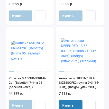
автостенка съемная, ящик)
маятником(Indigo) (белый-
19 099 р.
11 099 р.
(кашемир)
натуральный арт.106601-6)
Купить
Купить
Коляска MAGNUM PRIMA
Автокресло DEFENDER I-
2в1 (Bebetto) (Prima 05
SIZE ISOFIX, группа 2+3 (15-
(зеленая кожа))
36кг), (Indigo) (упак.2шт.)
(зеленый)
44 999 р.
7 199 р.
Купить
Купить