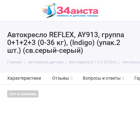
Автокресло REFLEX, AY913, группа
0+1+2+3 (0-36 кг), (Indigo) (упак.2
шт.) (св.серый-серый)
Главная
Автокресла детские
Автокресла 0-1-2-3 (0-36кг)
Автокресл
Характеристики
Отзывы
0
Вопросы и ответы
0
Га
Нет в наличии