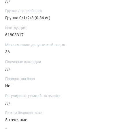
да
Группа / вес ребенка
Группа 0/1/2/3 (0-36 кг)
Инструкция
61808317
Максимально допустимый вес, кг
36
Плечевые накладки
да
Поворотная база
Нет
Регулировка ремней по высоте
да
Ремни безопасности
5-точечные