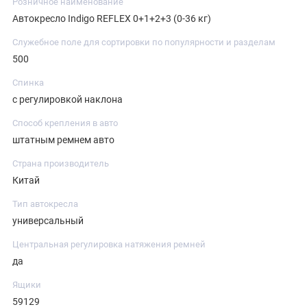
Розничное наименование
Автокресло Indigo REFLEX 0+1+2+3 (0-36 кг)
Служебное поле для сортировки по популярности и разделам
500
Спинка
с регулировкой наклона
Способ крепления в авто
штатным ремнем авто
Страна производитель
Китай
Тип автокресла
универсальный
Центральная регулировка натяжения ремней
да
Ящики
59129