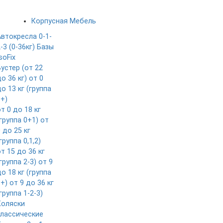
Корпусная Мебель
Автокресла 0-1-
-3 (0-36кг)
Базы
soFix
Бустер (от 22
о 36 кг)
от 0
о 13 кг (группа
0+)
т 0 до 18 кг
группа 0+1)
от
 до 25 кг
группа 0,1,2)
т 15 до 36 кг
группа 2-3)
от 9
о 18 кг (группа
1+)
от 9 до 36 кг
группа 1-2-3)
Коляски
классические