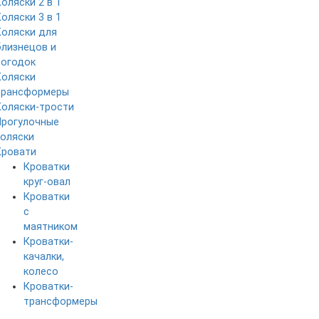
Коляски 2 в 1
Коляски 3 в 1
Коляски для
близнецов и
погодок
Коляски
трансформеры
Коляски-трости
Прогулочные
коляски
Кровати
Кроватки
круг-овал
Кроватки
с
маятником
Кроватки-
качалки,
колесо
Кроватки-
трансформеры