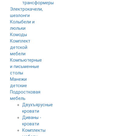
трансформеры
Электрокачели,
шезлонги
Колыбели и
люльки
Комоды
Комплект
детской
мебели
Компьютерные
и письменные
столы
Манежи
детские
Подростковая
мебель
Двухъярусные
кровати
Диваны -
кровати
Комплекты