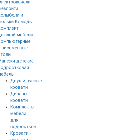
Электрокачели,
шезлонги
Колыбели и
люльки
Комоды
Комплект
детской мебели
Компьютерные
и письменные
столы
Манежи детские
Подростковая
мебель
Двухъярусные
кровати
Диваны -
кровати
Комплекты
мебели
для
подростков
Кровати -
чердаки