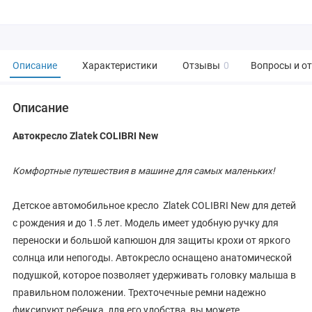
Описание
Характеристики
Отзывы
0
Вопросы и о
Описание
Автокресло Zlatek COLIBRI New
Комфортные путешествия в машине для самых маленьких!
Детское автомобильное кресло Zlatek COLIBRI New для детей
с рождения и до 1.5 лет. Модель имеет удобную ручку для
переноски и большой капюшон для защиты крохи от яркого
солнца или непогоды. Автокресло оснащено анатомической
подушкой, которое позволяет удерживать головку малыша в
правильном положении. Трехточечные ремни надежно
фиксируют ребенка, для его удобства, вы можете