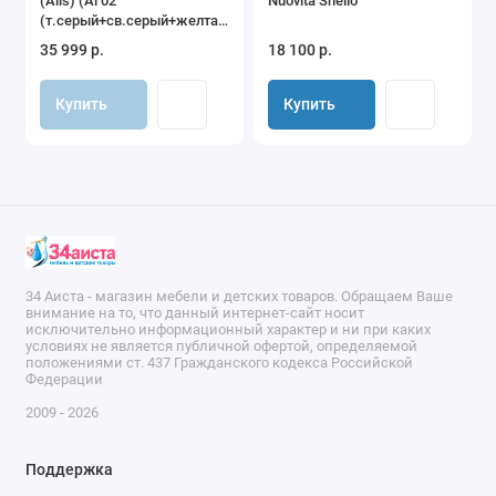
(Alis) (Al 02
Nuovita Snello
автокресло Zlatek COLIBRI Ne уже сегодня!
(т.серый+св.серый+желтая
кожа))
35 999 р.
18 100 р.
Купить
Купить
34 Аиста - магазин мебели и детских товаров. Обращаем Ваше
внимание на то, что данный интернет-сайт носит
исключительно информационный характер и ни при каких
условиях не является публичной офертой, определяемой
положениями ст. 437 Гражданского кодекса Российской
Федерации
2009 - 2026
Поддержка