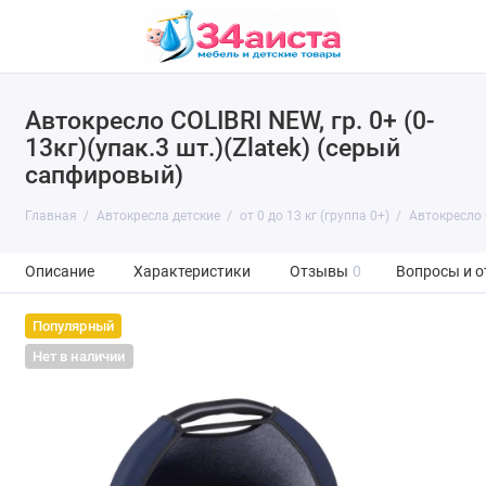
Автокресло COLIBRI NEW, гр. 0+ (0-
13кг)(упак.3 шт.)(Zlatek) (серый
сапфировый)
Главная
Автокресла детские
от 0 до 13 кг (группа 0+)
Автокресло C
Описание
Характеристики
Отзывы
0
Вопросы и о
Популярный
Нет в наличии