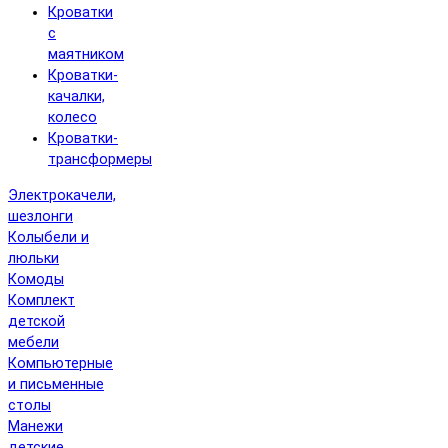
Кроватки
с
маятником
Кроватки-
качалки,
колесо
Кроватки-
трансформеры
Электрокачели,
шезлонги
Колыбели и
люльки
Комоды
Комплект
детской
мебели
Компьютерные
и письменные
столы
Манежи
детские