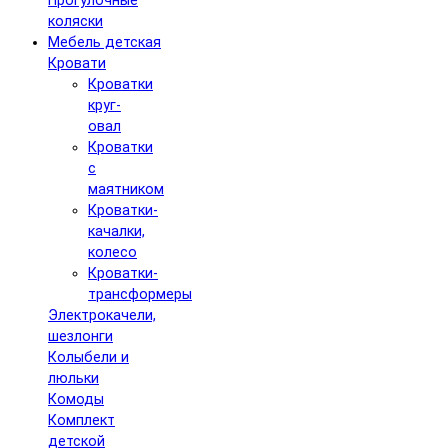
Прогулочные
коляски
Мебель детская
Кровати
Кроватки
круг-
овал
Кроватки
с
маятником
Кроватки-
качалки,
колесо
Кроватки-
трансформеры
Электрокачели,
шезлонги
Колыбели и
люльки
Комоды
Комплект
детской