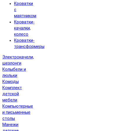
Кроватки
с
маятником
Кроватки-
качалки,
колесо
Кроватки-
трансформеры
Электрокачели,
шезлонги
Колыбели и
люльки
Комоды
Комплект
детской
мебели
Компьютерные
и письменные
столы
Манежи
детские