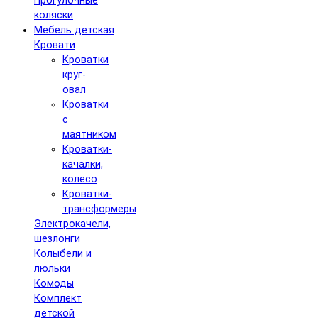
Прогулочные
коляски
Мебель детская
Кровати
Кроватки
круг-
овал
Кроватки
с
маятником
Кроватки-
качалки,
колесо
Кроватки-
трансформеры
Электрокачели,
шезлонги
Колыбели и
люльки
Комоды
Комплект
детской