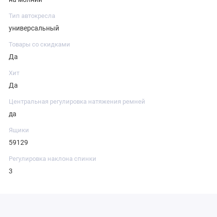
Тип автокресла
универсальный
Товары со скидками
Да
Хит
Да
Центральная регулировка натяжения ремней
да
Ящики
59129
Регулировка наклона спинки
3