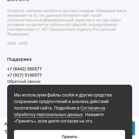
34 Аиста - магазин мебели и детских товаров. Обращаем Ваше
внимание на то, что данный интернет-сайт носит
исключительно информационный характер и ни при каких
условиях не является публичной офертой, определяемой
положениями ст. 437 Гражданского кодекса Российской
Федерации
2009 - 2026
Поддержка
+7 (8442) 500577
+7 (927) 5100577
Обратный звонок
9-00 до 20-00.
Мы используем файлы cookie и другие средства
Мы в сети
сохранения предпочтений и анализа действий
посетителей сайта. Подробнее в
Согласие на
обработку персональных данных
. Нажмите
«Принять», если даете согласие на это.
Автокресло AERO ISOFIX, ST-3, группа 0+1+2+3 (0-36 кг), (Indigo) (упак.1 шт.) (зеленый)
Купить
10 599 р.
Принять