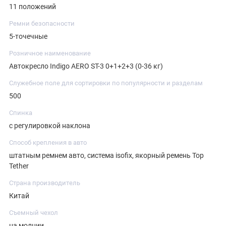
11 положений
Ремни безопасности
5-точечные
Розничное наименование
Автокресло Indigo AERO ST-3 0+1+2+3 (0-36 кг)
Служебное поле для сортировки по популярности и разделам
500
Спинка
с регулировкой наклона
Способ крепления в авто
штатным ремнем авто, система isofix, якорный ремень Top
Tether
Страна производитель
Китай
Съемный чехол
на молнии