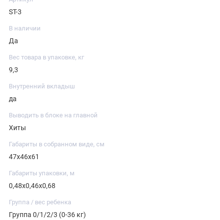
ST-3
В наличии
Да
Вес товара в упаковке, кг
9,3
Внутренний вкладыш
да
Выводить в блоке на главной
Хиты
Габариты в собранном виде, см
47x46x61
Габариты упаковки, м
0,48x0,46x0,68
Группа / вес ребенка
Группа 0/1/2/3 (0-36 кг)