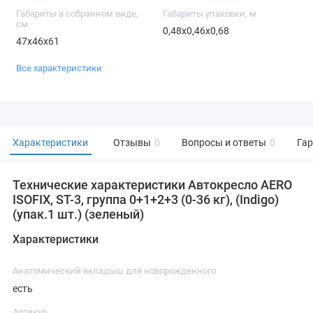
Габариты в собранном виде,
Габариты упаковки, м
см
0,48x0,46x0,68
47x46x61
Все характеристики
Характеристики
Отзывы
0
Вопросы и ответы
0
Га
Технические характеристики Автокресло AERO
ISOFIX, ST-3, группа 0+1+2+3 (0-36 кг), (Indigo)
(упак.1 шт.) (зеленый)
Характеристики
Анатомический вкладыш для новорожденного
есть
Артикул