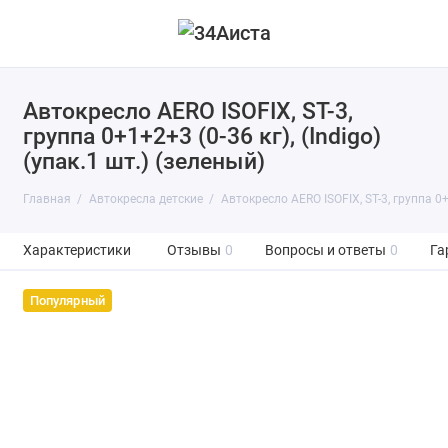
Автокресло AERO ISOFIX, ST-3,
группа 0+1+2+3 (0-36 кг), (Indigo)
(упак.1 шт.) (зеленый)
Главная
Автокресла детские
Автокресло AERO ISOFIX, ST-3, группа 0+1
Характеристики
Отзывы
0
Вопросы и ответы
0
Га
Популярный