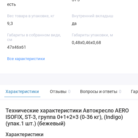
есть
Вес товара в упаковке, кг
Внутренний вкладыш
9,3
да
Габариты в собранном виде,
Габариты упаковки, м
см
0,48x0,46x0,68
47x46x61
Все характеристики
Характеристики
Отзывы
0
Вопросы и ответы
0
Га
Технические характеристики Автокресло AERO
ISOFIX, ST-3, группа 0+1+2+3 (0-36 кг), (Indigo)
(упак.1 шт.) (бежевый)
Характеристики