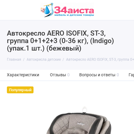
Автокресло AERO ISOFIX, ST-3,
группа 0+1+2+3 (0-36 кг), (Indigo)
(упак.1 шт.) (бежевый)
Главная
Автокресла детские
Автокресло AERO ISOFIX, ST-3, группа 0+1
Характеристики
Отзывы
0
Вопросы и ответы
0
Га
Популярный