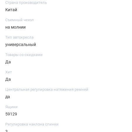
Страна производитель
Китай
Съемный чехол
на молнии
Тип автокресла
универсальный
Товары со скидками
Да
Хит
Да
Центральная регулировка натяжения ремней
да
Ящики
59129
Регулировка наклона спинки
3