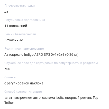
Плечевые накладки
да
Регулировка подголовника
11 положений
Ремни безопасности
5-точечные
Розничное наименование
Автокресло Indigo AERO ST-3 0+1+2+3 (0-36 кг)
Служебное поле для сортировки по популярности и разделам
500
Спинка
с регулировкой наклона
Способ крепления в авто
штатным ремнем авто, система isofix, якорный ремень Top
Tether