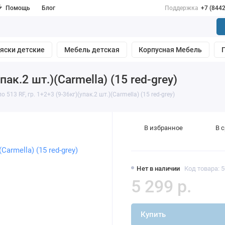
Помощь
Блог
Поддержка
+7 (844
яски детские
Мебель детская
Корпусная Мебель
пак.2 шт.)(Carmella) (15 red-grey)
 513 RF, гр. 1+2+3 (9-36кг)(упак.2 шт.)(Carmella) (15 red-grey)
В избранное
В 
Нет в наличии
Код товара: 
5 299 р.
Купить