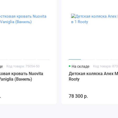
де
Код товара: 75054-50
На складе
Код товара: 873
овая кровать Nuovita
Детская коляска Anex M
Vaniglia (Ваниль)
Rooty
.
78 300 р.