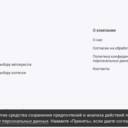
О компании
О нас
и
Согласие на обраб
Политика конфиден
персональных дан
выбору автокресла
Контакты
выбору коляски
ров. Обращаем Ваше внимание на то,
тельно информационный характер и
гие средства сохранения предпочтений и анализа действий п
ной офертой, определяемой
у персональных данных
. Нажмите «Принять», если даете согла
 Российской Федерации, 2009 -