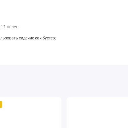
 12 ти лет;
льзовать сидение как бустер;
сти с центральной регулировкой и карабином (снимаются,
ту безопасности ECE R44/04.
втокресел оптом по разным ценам. Доставка осуществляется
ависит от вашего местоположения. Успейте купить модель
й