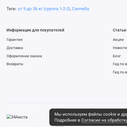
Теги:
от 9 до 36 кг (группа 1-2-3)
,
Carmella
Информация для покупателей
Статьи
Гарантии
Акции
Доставка
Новост
Оформление заказа
Блог
Возвраты
Гид по 
Гид по 
34 Аиста - магазин мебели и детских това
что данный интернет-сайт носит исключи
Мы используем файлы cookie и дру
ни при каких условиях не является публич
Подробнее в
Согласие на обработк
положениями ст. 437 Гражданского кодекса
2026