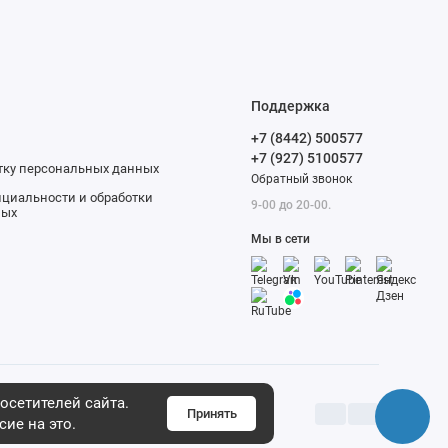
Поддержка
+7 (8442) 500577
+7 (927) 5100577
отку персональных данных
Обратный звонок
циальности и обработки
9-00 до 20-00.
ных
Мы в сети
осетителей сайта.
Принять
сие на это.