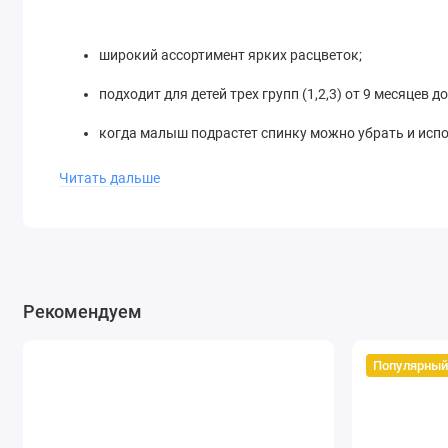
широкий ассортимент ярких расцветок;
подходит для детей трех групп (1,2,3) от 9 месяцев до
когда малыш подрастет спинку можно убрать и испо
кресло оснащено пятиточечными ремнями безопасно
Читать дальше
когда ребенок достигает определенного возраста);
подходит под абсолютно любой автомобиль;
модель прошла испытания по европейскому стандар
Рекомендуем
Интернет-магазин “Аист” предоставляет большой выбор а
по Москве, Московской области и регионам. Стоимость з
Популярны
Carmella 513 RF уже сегодня!