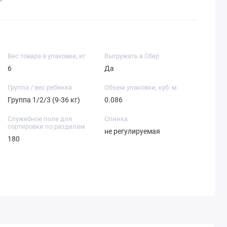
Вес товара в упаковке, кг
Выгружать в Сбер
6
Да
Группа / вес ребенка
Объем упаковки, куб. м.
Группа 1/2/3 (9-36 кг)
0.086
Служебное поле для
Спинка
сортировки по разделам
не регулируемая
180