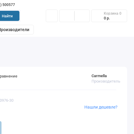
2) 500577
Корзина
0
Найти
0 р.
Производители
Carmella
сравнение
Производитель
50976-30
Нашли дешевле?