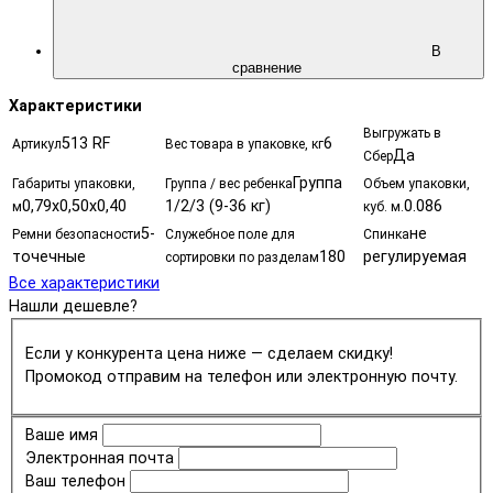
В
сравнение
Характеристики
Выгружать в
513 RF
6
Артикул
Вес товара в упаковке, кг
Да
Сбер
Группа
Габариты упаковки,
Группа / вес ребенка
Объем упаковки,
0,79х0,50х0,40
1/2/3 (9-36 кг)
0.086
м
куб. м.
5-
не
Ремни безопасности
Служебное поле для
Спинка
точечные
180
регулируемая
сортировки по разделам
Все характеристики
Нашли дешевле?
Если у конкурента цена ниже — сделаем скидку!
Промокод отправим на телефон или электронную почту.
Ваше имя
Электронная почта
Ваш телефон