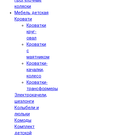
Прогулочные
коляски
Мебель детская
Кровати
Кроватки
круг-
овал
Кроватки
с
маятником
Кроватки-
качалки,
колесо
Кроватки-
трансформеры
Электрокачели,
шезлонги
Колыбели и
люльки
Комоды
Комплект
детской