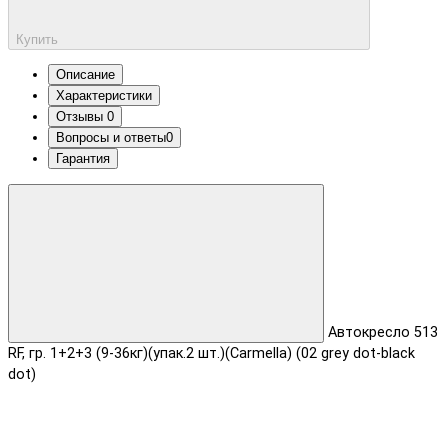
Купить
Описание
Характеристики
Отзывы
0
Вопросы и ответы
0
Гарантия
Автокресло 513
RF, гр. 1+2+3 (9-36кг)(упак.2 шт.)(Carmella) (02 grey dot-black
dot)