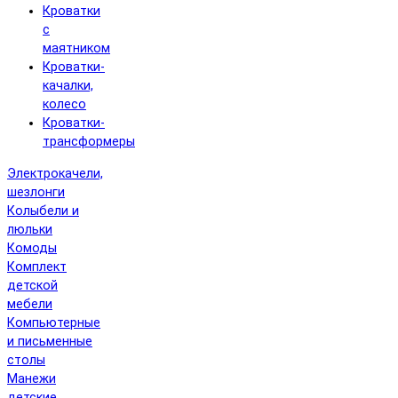
Кроватки
с
маятником
Кроватки-
качалки,
колесо
Кроватки-
трансформеры
Электрокачели,
шезлонги
Колыбели и
люльки
Комоды
Комплект
детской
мебели
Компьютерные
и письменные
столы
Манежи
детские