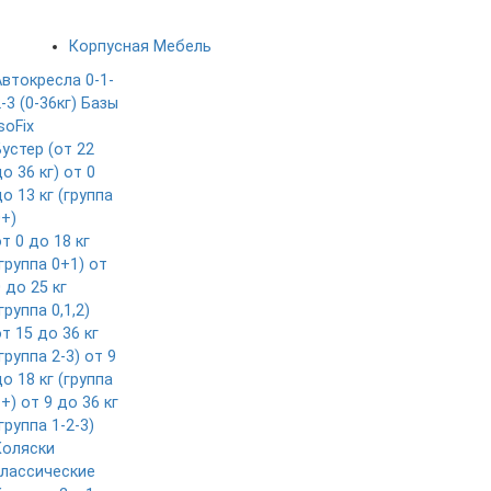
Корпусная Мебель
Автокресла 0-1-
-3 (0-36кг)
Базы
soFix
Бустер (от 22
о 36 кг)
от 0
о 13 кг (группа
0+)
т 0 до 18 кг
группа 0+1)
от
 до 25 кг
группа 0,1,2)
т 15 до 36 кг
группа 2-3)
от 9
о 18 кг (группа
1+)
от 9 до 36 кг
группа 1-2-3)
Коляски
классические