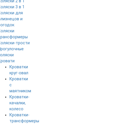
Коляски 2 в 1
Коляски 3 в 1
Коляски для
близнецов и
погодок
Коляски
трансформеры
Коляски-трости
Прогулочные
коляски
Кровати
Кроватки
круг-овал
Кроватки
с
маятником
Кроватки-
качалки,
колесо
Кроватки-
трансформеры