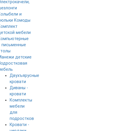
Электрокачели,
шезлонги
Колыбели и
люльки
Комоды
Комплект
детской мебели
Компьютерные
и письменные
столы
Манежи детские
Подростковая
мебель
Двухъярусные
кровати
Диваны -
кровати
Комплекты
мебели
для
подростков
Кровати -
чердаки