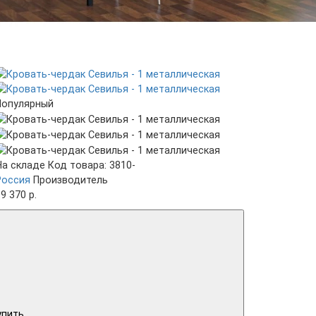
Популярный
На складе
Код товара: 3810-
Россия
Производитель
9 370 р.
упить