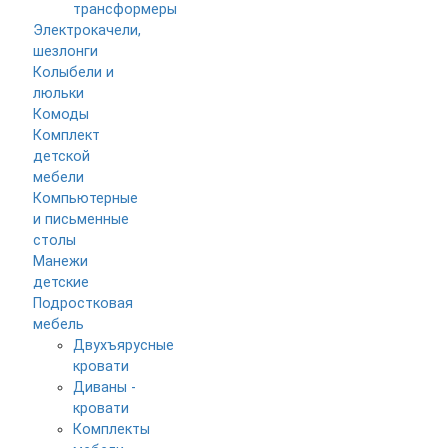
трансформеры
Электрокачели,
шезлонги
Колыбели и
люльки
Комоды
Комплект
детской
мебели
Компьютерные
и письменные
столы
Манежи
детские
Подростковая
мебель
Двухъярусные
кровати
Диваны -
кровати
Комплекты