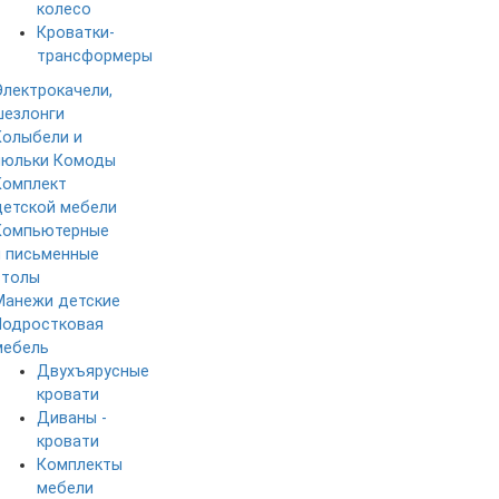
колесо
Кроватки-
трансформеры
Электрокачели,
шезлонги
Колыбели и
люльки
Комоды
Комплект
детской мебели
Компьютерные
и письменные
столы
Манежи детские
Подростковая
мебель
Двухъярусные
кровати
Диваны -
кровати
Комплекты
мебели