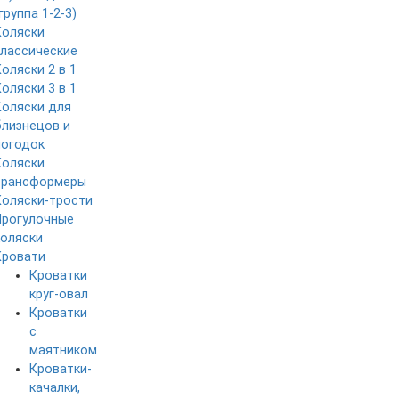
группа 1-2-3)
Коляски
классические
Коляски 2 в 1
Коляски 3 в 1
Коляски для
близнецов и
погодок
Коляски
трансформеры
Коляски-трости
Прогулочные
коляски
Кровати
Кроватки
круг-овал
Кроватки
с
маятником
Кроватки-
качалки,