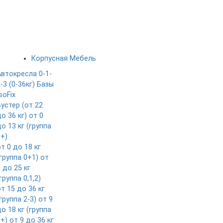
Корпусная Мебель
Автокресла 0-1-
-3 (0-36кг)
Базы
soFix
Бустер (от 22
о 36 кг)
от 0
о 13 кг (группа
0+)
т 0 до 18 кг
группа 0+1)
от
 до 25 кг
группа 0,1,2)
т 15 до 36 кг
группа 2-3)
от 9
о 18 кг (группа
1+)
от 9 до 36 кг