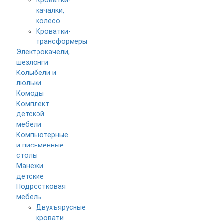
Кроватки-
качалки,
колесо
Кроватки-
трансформеры
Электрокачели,
шезлонги
Колыбели и
люльки
Комоды
Комплект
детской
мебели
Компьютерные
и письменные
столы
Манежи
детские
Подростковая
мебель
Двухъярусные
кровати