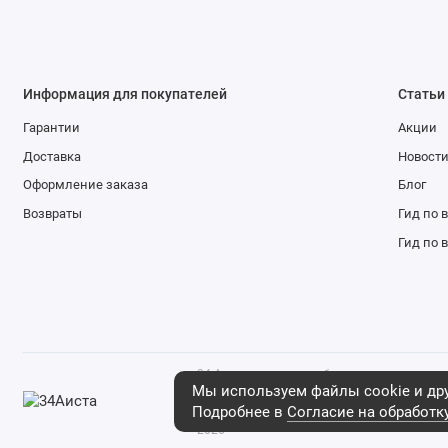
Информация для покупателей
Статьи
Гарантии
Акции
Доставка
Новост
Оформление заказа
Блог
Возвраты
Гид по 
Гид по 
34 Аиста - магазин мебели и детских това
что данный интернет-сайт носит исключи
Мы используем файлы cookie и дру
ни при каких условиях не является публич
Подробнее в
Согласие на обработк
положениями ст. 437 Гражданского кодекса
2026