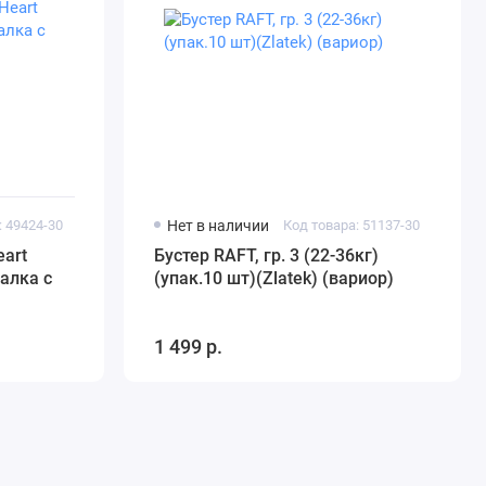
: 49424-30
Нет в наличии
Код товара: 51137-30
eart
Бустер RAFT, гр. 3 (22-36кг)
чалка с
(упак.10 шт)(Zlatek) (вариор)
1 499 р.