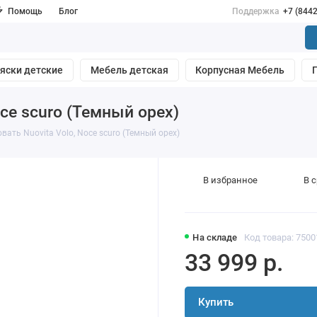
Помощь
Блог
Поддержка
+7 (844
яски детские
Мебель детская
Корпусная Мебель
oce scuro (Темный орех)
ать Nuovita Volo, Noce scuro (Темный орех)
В избранное
В 
На складе
Код товара: 7500
33 999 р.
Купить