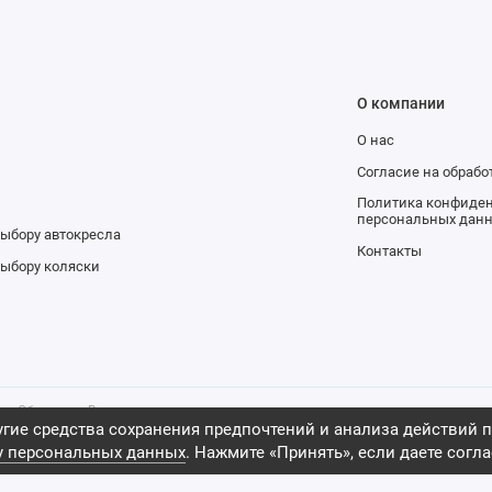
О компании
О нас
и
Согласие на обраб
Политика конфиден
персональных дан
выбору автокресла
Контакты
выбору коляски
ров. Обращаем Ваше внимание на то,
тельно информационный характер и
гие средства сохранения предпочтений и анализа действий п
ной офертой, определяемой
у персональных данных
. Нажмите «Принять», если даете согла
 Российской Федерации, 2009 -