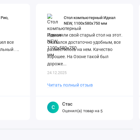
Рио,
Стол компьютерный Идеал
NEW, 1100х580х750 мм
Поменяли свой старый стол на этот.
ел все
Оказался достаточно удобным, все
ьный . ..
разместилось на нем. Качество
хорошее. На Озоне такой был
дороже...
24.12.2025
Читать полный отзыв
Стас
С
Оценил(а) товар на
5