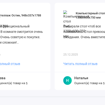
Компьютерный стол 
теллаж Остин, 948х337х1788
1300х600х750 мм
й функциональный
Выбирали стол чтоб все
 В комнате смотрится очень
помешалось. Стол превзош
 Очень советую к покупке.
ожидания. Очень вместител
е сложная!..
6
25.12.2025
полный отзыв
Читать полный отзыв
ева
Наталья
Н
ценил(а) товар на
Оценил(а) товар на
5
5