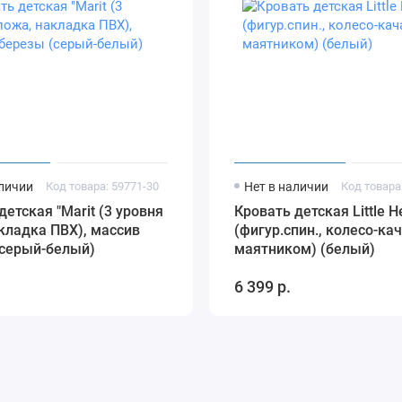
*80 см, которое позволит ребёнку свободно раскинуться на
ожки кровати являются достаточно широкими и устойчивыми,
о сохраняя привлекательную лёгкость внешнего вида.
 быть мягкой и одновременно плоской. Кровать Nuovita Volo
натурального материала. Применение итальянской крепёжной
единений. Кроватка Nuovita Volo прослужит долго и при этом
аличии
Код товара: 59771-30
Нет в наличии
Код товара
им совершенным дизайном она украсит детскую комнату, а её
детская "Marit (3 уровня
Кровать детская Little H
кладка ПВХ), массив
(фигур.спин., колесо-ка
(серый-белый)
маятником) (белый)
6 399 р.