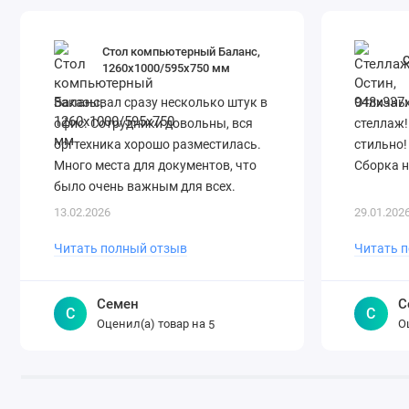
Габариты
Стол компьютерный Баланс,
С
1260х1000/595х750 мм
• Вес кровати: 25,2 кг
Заказывал сразу несколько штук в
Отличны
• Вес кровати с упаковкой: 28,6 кг
офис. Сотрудники довольны, вся
стеллаж!
оргтехника хорошо разместилась.
стильно!
• Размеры упаковки: 91x85x13.8 см
Много места для документов, что
Сборка н
было очень важным для всех.
• Размер кровати: 167,5х87,5х80 см
Доставили оперативно! В целом,
13.02.2026
29.01.202
• Размер спального места: 160х80 см
покупкой дово..
Читать полный отзыв
Читать 
• Размер бортика: 24х55 см
Семен
С
С
С
Оценил(а) товар на
О
5