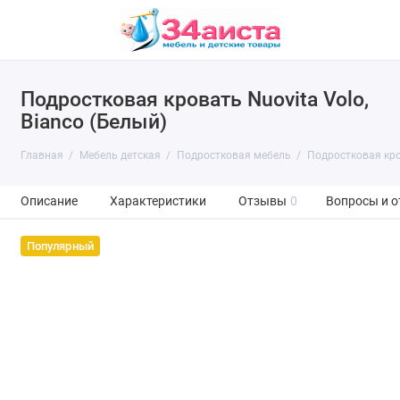
Подростковая кровать Nuovita Volo,
Bianco (Белый)
Главная
Мебель детская
Подростковая мебель
Подростковая кров
Описание
Характеристики
Отзывы
0
Вопросы и о
Популярный