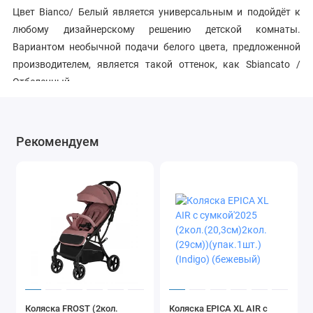
Цвет Bianco/ Белый является универсальным и подойдёт к
любому дизайнерскому решению детской комнаты.
Вариантом необычной подачи белого цвета, предложенной
производителем, является такой оттенок, как Sbiancato /
Отбеленный.
Пастельный оттенок Avorio / Слоновая кость станет
прекрасным выбором для детской в нежных тонах и
понравится юной романтичной девочке.
Рекомендуем
Жемчужно-серый цвет Nottebianca /Белая ночь окажется
приятным украшением детской в стиле прованс и раскроет
мягкую красоту дерева.
Натуральные оттенки Naturale / Натуральный и Ciliegio /
Вишня согреют природным теплом, сделанная из такого
дерева кровать впишется в дизайн спальни мечтательной
девочки, окружённой существами из волшебных итальянских
сказок.
Универсальные тёмные цвета Mogano / Махагон и Nocescuro /
Темный орех станут удачной находкой для детской комнаты
Коляска FROST (2кол.
Коляска EPICA XL AIR с