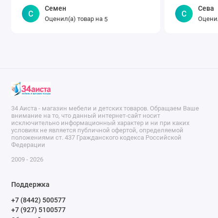
Семен
Сева
спокойный сон.
С
С
Оценил(а) товар на
Оценил
5
Характеристики
• Материал: массив бука
• Подматрасник выполнен из буковых реек
• Возраст: с 3 лет (рост до 140 см)
• Максимальная нагрузка: 50 кг
34 Аиста - магазин мебели и детских товаров. Обращаем Ваше
внимание на то, что данный интернет-сайт носит
исключительно информационный характер и ни при каких
Габариты
условиях не является публичной офертой, определяемой
положениями ст. 437 Гражданского кодекса Российской
Федерации
• Вес кровати: 25,2 кг
2009 - 2026
• Вес кровати с упаковкой: 28,6 кг
Поддержка
• Размеры упаковки: 91x85x13.8 см
+7 (8442) 500577
+7 (927) 5100577
• Размер кровати: 167,5х87,5х80 см