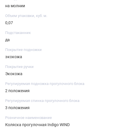
на молнии
Объем упаковки, куб. м.
0,07
Подстаканник
да
Покрытие подножки
экокожа
Покрытие ручки
Экокожа
Регулируемая подножка прогулочного блока
2 положения
Регулируемая спинка прогулочного блока
3 положения
Розничное наименование
Коляска прогулочная Indigo WIND