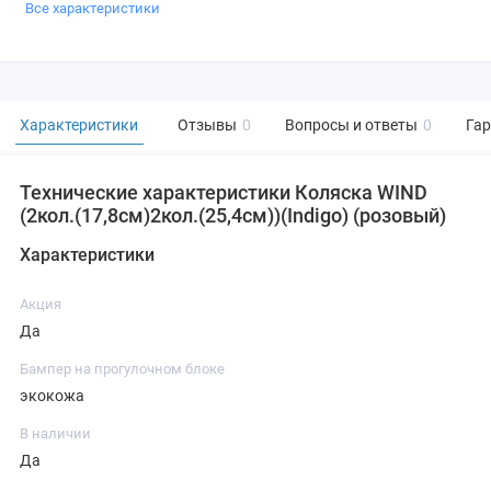
Все характеристики
Характеристики
Отзывы
0
Вопросы и ответы
0
Га
Технические характеристики Коляска WIND
(2кол.(17,8см)2кол.(25,4см))(Indigo) (розовый)
Характеристики
Акция
Да
Бампер на прогулочном блоке
экокожа
В наличии
Да