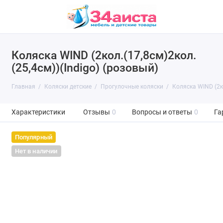
Коляска WIND (2кол.(17,8см)2кол.
(25,4см))(Indigo) (розовый)
Главная
Коляски детские
Прогулочные коляски
Коляска WIND (2ко
Характеристики
Отзывы
0
Вопросы и ответы
0
Га
Популярный
Нет в наличии