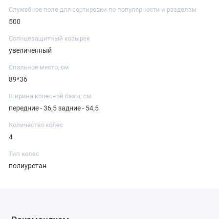
Служебное поле для сортировки по популярности и разделам
500
Солнцезащитный козырек
увеличенный
Спальное место, см
89*36
Ширина колесной базы, см
передние - 36,5 задние - 54,5
Количество колес
4
Тип колес
полиуретан