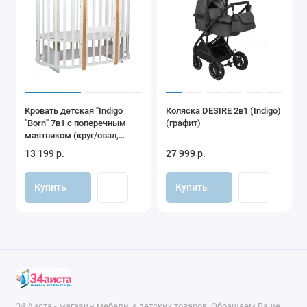
Кровать детская "Indigo
Коляска DESIRE 2в1 (Indigo)
"Born" 7в1 с поперечным
(графит)
маятником (круг/овал,
манеж, 2 кресла, стол)
13 199 р.
27 999 р.
массив (белый-
натуральный NEW)
Купить
Купить
34 Аиста - магазин мебели и детских товаров. Обращаем Ваше