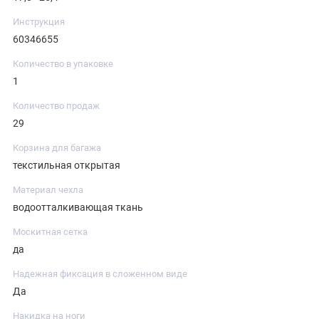
Инструкция
60346655
Количество в упаковке
1
Количество продаж
29
Корзина для багажа
текстильная открытая
Материал чехла
водоотталкивающая ткань
Москитная сетка
да
Надежная фиксация в сложенном виде
Да
Накидка на ноги