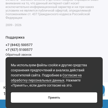
внимание на то, что данный интернет-сайт носит
исключительно информационный характер и ни при каких
условиях не является публичной офертой, определяемой
положениями ст. 437 Гражданского кодекса Российской
Федерации
2009 - 2026
Поддержка
+7 (8442) 500577
+7 (927) 5100577
Обратный звонок
9-00 до 20-00.
Мы используем файлы cookie и другие средства
Мы в сети
сохранения предпочтений и анализа действий
посетителей сайта. Подробнее в
Согласие на
обработку персональных данных
. Нажмите
«Принять», если даете согласие на это.
Коляска WIND (2кол.(17,8см)2кол.(25,4см))(Indigo) (розовый)
Купить
14 099 р.
Принять
0