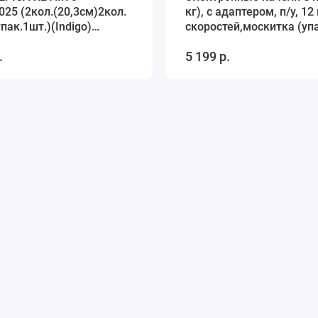
025 (2кол.(20,3см)2кол.
кг), с адаптером, п/у, 12
пак.1шт.)(Indigo)
скоростей,москитка (упа
й)
(Indigo) (коричневый)
.
5 199 р.