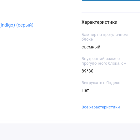
Характеристики
Бампер на прогулочном
блоке
съемный
Внутренний размер
прогулочного блока, см
89*30
Выгружать в Яндекс
Нет
Все характеристики