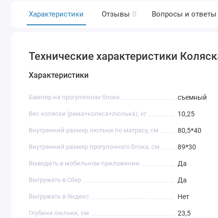
Характеристики
Отзывы
0
Вопросы и ответы
Технические характеристики Коляска
Характеристики
Бампер на прогулочном блоке
съемный
Вес коляски (рама+колеса+люлька), кг
10,25
Внутренний размер люльки по матрасу, см
80,5*40
Внутренний размер прогулочного блока, см
89*30
Выводить в мобильном приложении
Да
Выгружать в Сбер
Да
Выгружать в Яндекс
Нет
Глубина люльки, см
23,5