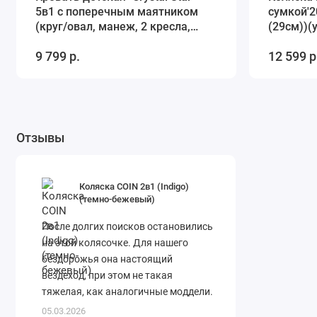
5в1 с поперечным маятником
сумкой'2
(круг/овал, манеж, 2 кресла,
(29см))(у
стол) массив (белый)
(бежевы
9 799 р.
12 599 р
Отзывы
Коляска COIN 2в1 (Indigo)
(темно-бежевый)
После долгих поисков остановились
на этой колясочке. Для нашего
бездорожья она настоящий
вездеход, при этом не такая
тяжелая, как аналогичные моддели.
Складывается легко. Спасибо
05.03.2026