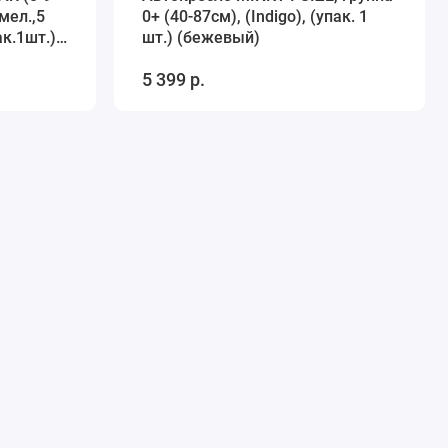
 мел.,5
0+ (40-87см), (Indigo), (упак. 1
к.1шт.)
шт.) (бежевый)
5 399 р.