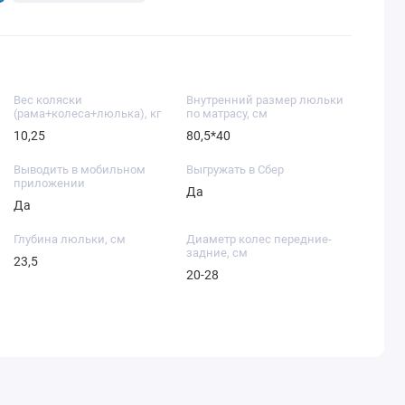
Вес коляски
Внутренний размер люльки
(рама+колеса+люлька), кг
по матрасу, см
10,25
80,5*40
Выводить в мобильном
Выгружать в Сбер
приложении
Да
Да
Глубина люльки, см
Диаметр колес передние-
задние, см
23,5
20-28