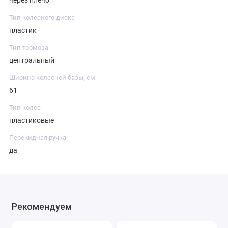
через плечо
Тип колесного диска
пластик
Тип тормоза
центральный
Ширина колесной базы, см
61
Тип колес
пластиковые
Перекидная ручка
да
Рекомендуем