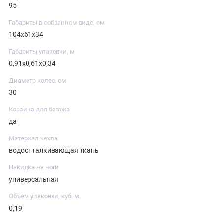
95
Габариты в собранном виде, см
104х61х34
Габариты упаковки, м
0,91х0,61х0,34
Диаметр колес, см
30
Корзина для багажа
да
Материал чехла
водоотталкивающая ткань
Накидка на ноги
универсальная
Объем упаковки, куб. м.
0,19