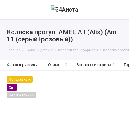
Коляска прогул. AMELIA I (Alis) (Am
11 (серый+розовый))
Главная
Коляски детские
Коляски трансформеры
Коляска прогул.
Характеристики
Отзывы
0
Вопросы и ответы
0
Га
Популярный
Хит
Нет в наличии