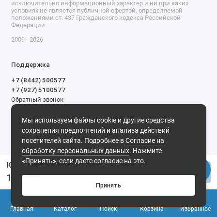
исключительно информационный характер и ни при каких
условиях не является публичной офертой, определяемой
положениями ст. 437 Гражданского кодекса Российской
Федерации
2009 - 2026
Поддержка
+7 (8442) 500577
+7 (927) 5100577
Обратный звонок
9-00 до 20-00.
Мы используем файлы cookie и другие средства
Мы в сети
сохранения предпочтений и анализа действий
посетителей сайта. Подробнее в
Согласие на
обработку персональных данных
. Нажмите
«Принять», если даете согласие на это.
Коляска прогул. AMELIA I (Alis) (Am 11 (серый+розовый))
Купить
12 099 р.
Принять
0
Главная
Каталог
Поиск
Корзина
Избранное