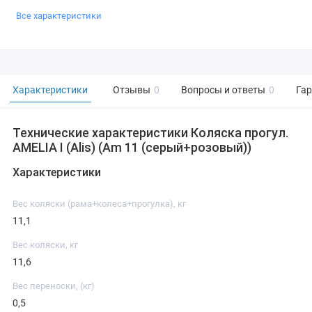
Все характеристики
Характеристики
Отзывы
0
Вопросы и ответы
0
Га
Технические характеристики Коляска прогул.
AMELIA I (Alis) (Am 11 (серый+розовый))
Характеристики
Вес коляски (рама+колеса+прогулка), кг
11,1
Вес коляски, кг
11,6
Вес переноски, (кг)
0,5