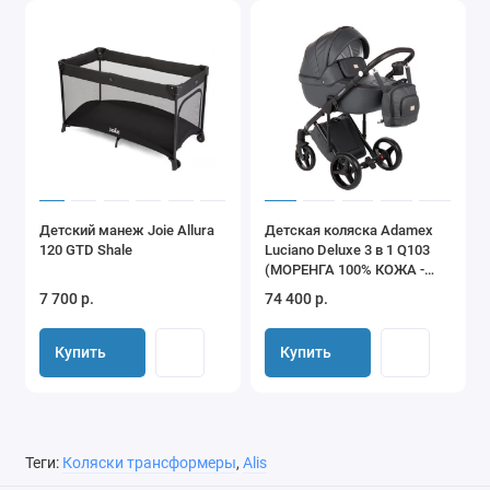
Детский манеж Joie Allura
Детская коляска Adamex
120 GTD Shale
Luciano Deluxe 3 в 1 Q103
(МОРЕНГА 100% КОЖА -
ЧЕРН. РАМА)
7 700 р.
74 400 р.
Купить
Купить
Теги:
Коляски трансформеры
,
Alis