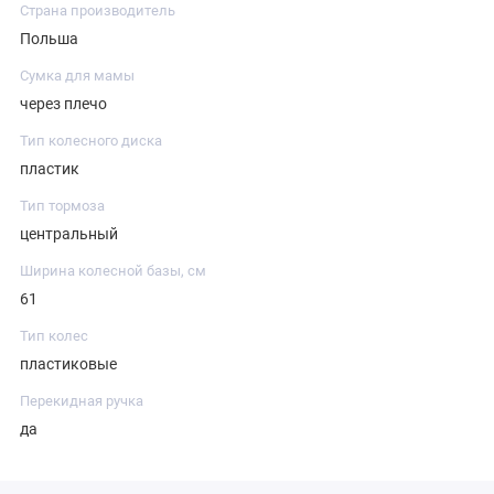
Страна производитель
Польша
Сумка для мамы
через плечо
Тип колесного диска
пластик
Тип тормоза
центральный
Ширина колесной базы, см
61
Тип колес
пластиковые
Перекидная ручка
да