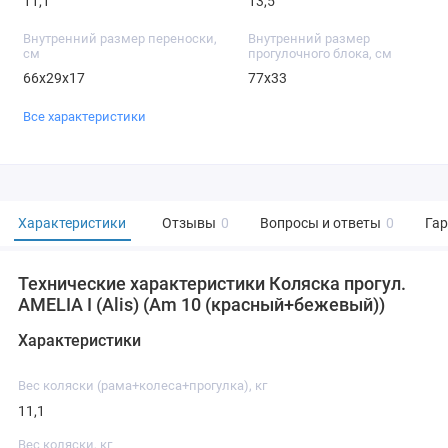
11,1
13,5
Внутренний размер переноски,
Внутренний размер
см
прогулочного блока, см
66х29х17
77х33
Все характеристики
Характеристики
Отзывы
0
Вопросы и ответы
0
Га
Технические характеристики Коляска прогул.
AMELIA I (Alis) (Am 10 (красный+бежевый))
Характеристики
Вес коляски (рама+колеса+прогулка), кг
11,1
Вес коляски, кг