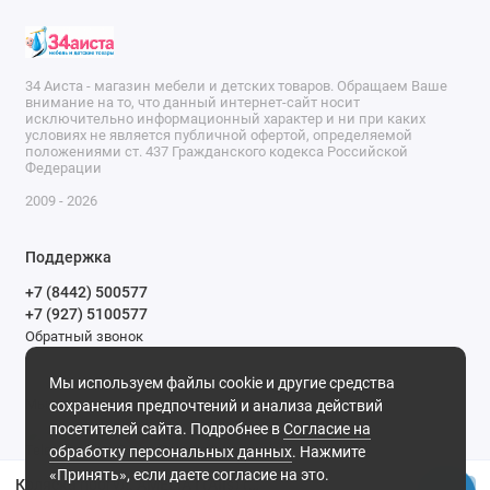
34 Аиста - магазин мебели и детских товаров. Обращаем Ваше
внимание на то, что данный интернет-сайт носит
исключительно информационный характер и ни при каких
условиях не является публичной офертой, определяемой
положениями ст. 437 Гражданского кодекса Российской
Федерации
2009 - 2026
Поддержка
+7 (8442) 500577
+7 (927) 5100577
Обратный звонок
9-00 до 20-00.
Мы используем файлы cookie и другие средства
Мы в сети
сохранения предпочтений и анализа действий
посетителей сайта. Подробнее в
Согласие на
обработку персональных данных
. Нажмите
«Принять», если даете согласие на это.
Коляска прогул. AMELIA I (Alis) (Am 10 (красный+бежевый))