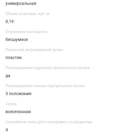
универсальная
Объем упаковки, куб. м.
0,19
Опускание капюшона
бесшумное
Покрытие регулируемой ручки
пластик
Регулируемая подножка прогулочного блока
да
Регулируемая спинка прогулочного блока
3 положения
Сезон
всесезонная
Служебное поле для сортировки по разделам
4