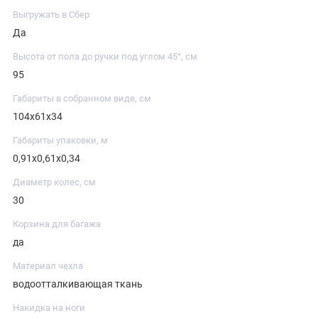
Выгружать в Сбер
Да
Высота от пола до ручки под углом 45°, см
95
Габариты в собранном виде, см
104х61х34
Габариты упаковки, м
0,91х0,61х0,34
Диаметр колес, см
30
Корзина для багажа
да
Материал чехла
водоотталкивающая ткань
Накидка на ноги