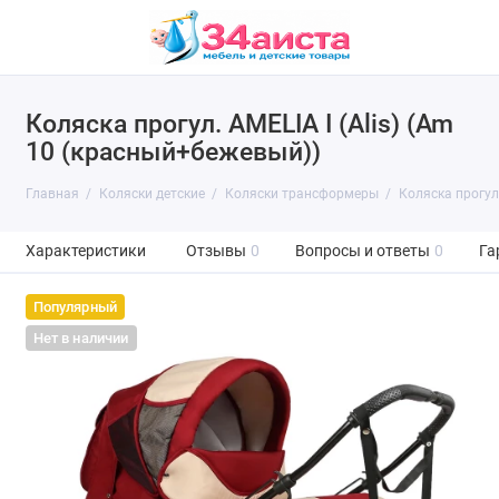
Коляска прогул. AMELIA I (Alis) (Am
10 (красный+бежевый))
Главная
Коляски детские
Коляски трансформеры
Коляска прогул.
Характеристики
Отзывы
0
Вопросы и ответы
0
Га
Популярный
Нет в наличии