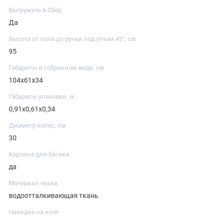
Выгружать в Сбер
Да
Высота от пола до ручки под углом 45°, см
95
Габариты в собранном виде, см
104х61х34
Габариты упаковки, м
0,91х0,61х0,34
Диаметр колес, см
30
Корзина для багажа
да
Материал чехла
водоотталкивающая ткань
Накидка на ноги