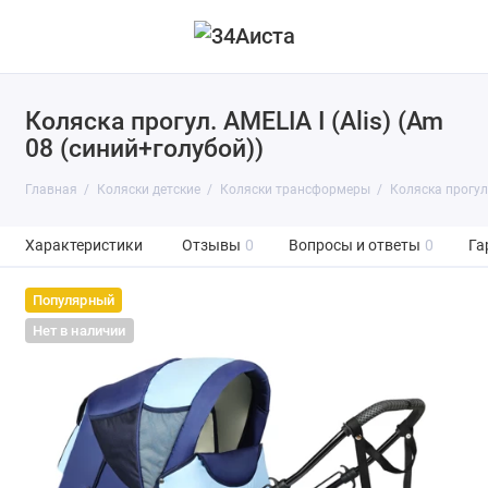
Коляска прогул. AMELIA I (Alis) (Am
08 (синий+голубой))
Главная
Коляски детские
Коляски трансформеры
Коляска прогул.
Характеристики
Отзывы
0
Вопросы и ответы
0
Га
Популярный
Нет в наличии