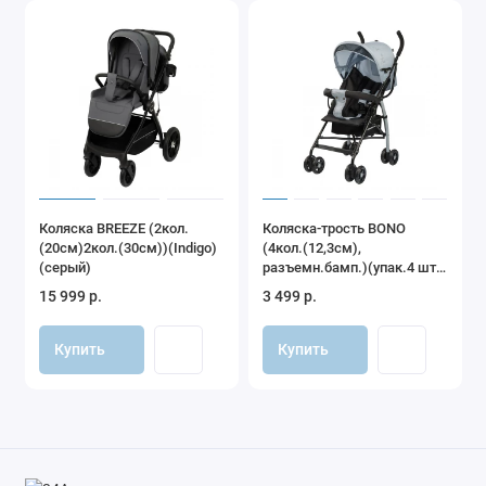
Коляска BREEZE (2кол.
Коляска-трость BONO
(20см)2кол.(30см))(Indigo)
(4кол.(12,3см),
(серый)
разъемн.бамп.)(упак.4 шт.)
(Indigo) (серый)
15 999 р.
3 499 р.
Купить
Купить