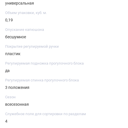
универсальная
Объем упаковки, куб. м.
0,19
Опускание капюшона
бесшумное
Покрытие регулируемой ручки
пластик
Регулируемая подножка прогулочного блока
да
Регулируемая спинка прогулочного блока
3 положения
Сезон
всесезонная
Служебное поле для сортировки по разделам
4