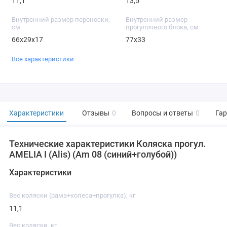
11,1
13,5
Внутренний размер переноски,
Внутренний размер
см
прогулочного блока, см
66х29х17
77х33
Все характеристики
Характеристики
Отзывы
0
Вопросы и ответы
0
Га
Технические характеристики Коляска прогул.
AMELIA I (Alis) (Am 08 (синий+голубой))
Характеристики
Вес коляски (рама+колеса+прогулка), кг
11,1
Вес коляски, кг