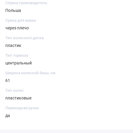
Страна производитель
Польша
Сумка для мамы
через плечо
Тип колесного диска
пластик
Тип тормоза
центральный
Ширина колесной базы, см
61
Тип колес
пластиковые
Перекидная ручка
да