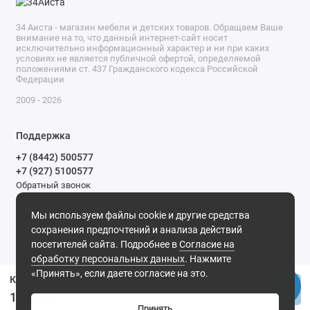
34 Аиста - магазин мебели и детских товаров. Обращаем Ваше
внимание на то, что данный интернет-сайт носит
исключительно информационный характер и ни при каких
условиях не является публичной офертой, определяемой
положениями ст. 437 Гражданского кодекса Российской
Федерации
2009 - 2026
Поддержка
+7 (8442) 500577
+7 (927) 5100577
Обратный звонок
9-00 до 20-00.
Мы используем файлы cookie и другие средства
Мы в сети
сохранения предпочтений и анализа действий
посетителей сайта. Подробнее в
Согласие на
обработку персональных данных
. Нажмите
«Принять», если даете согласие на это.
Коляска прогул. AMELIA I (Alis) (Am 08 (синий+голубой))
Купить
15 699 р.
Принять