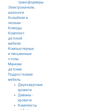
трансформеры
Электрокачели,
шезлонги
Колыбели и
люльки
Комоды
Комплект
детской
мебели
Компьютерные
и письменные
столы
Манежи
детские
Подростковая
мебель
Двухъярусные
кровати
Диваны -
кровати
Комплекты