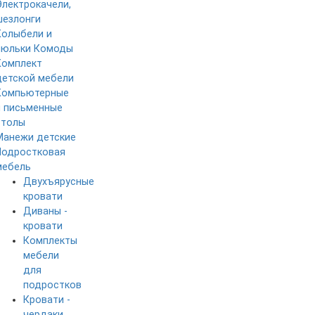
Электрокачели,
шезлонги
Колыбели и
люльки
Комоды
Комплект
детской мебели
Компьютерные
и письменные
столы
Манежи детские
Подростковая
мебель
Двухъярусные
кровати
Диваны -
кровати
Комплекты
мебели
для
подростков
Кровати -
чердаки