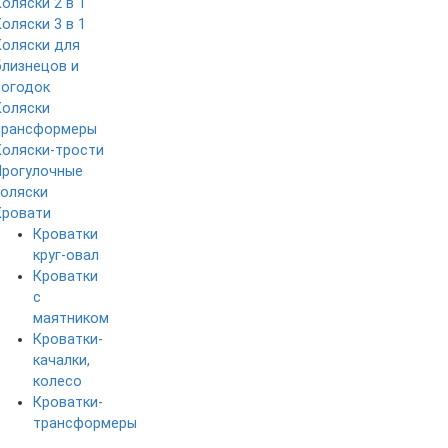
Коляски 2 в 1
Коляски 3 в 1
Коляски для
близнецов и
погодок
Коляски
трансформеры
Коляски-трости
Прогулочные
коляски
Кровати
Кроватки
круг-овал
Кроватки
с
маятником
Кроватки-
качалки,
колесо
Кроватки-
трансформеры