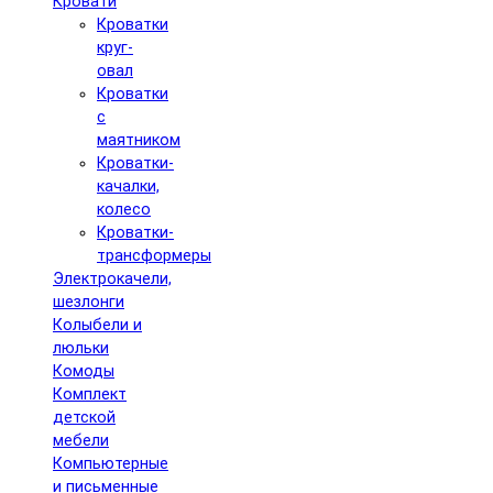
Кровати
Кроватки
круг-
овал
Кроватки
с
маятником
Кроватки-
качалки,
колесо
Кроватки-
трансформеры
Электрокачели,
шезлонги
Колыбели и
люльки
Комоды
Комплект
детской
мебели
Компьютерные
и письменные