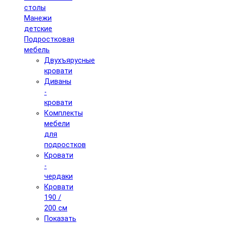
столы
Манежи
детские
Подростковая
мебель
Двухъярусные
кровати
Диваны
-
кровати
Комплекты
мебели
для
подростков
Кровати
-
чердаки
Кровати
190 /
200 см
Показать