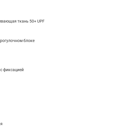
ивающая ткань 50+ UPF
прогулочном блоке
с фиксацией
ая