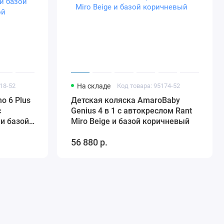
18-52
На складе
Код товара: 95174-52
o 6 Plus
Детская коляска AmaroBaby
с
Genius 4 в 1 с автокреслом Rant
 и базой
Miro Beige и базой коричневый
кой
56 880 р.