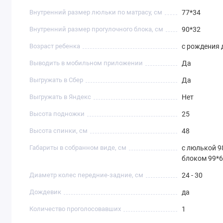
Внутренний размер люльки по матрасу, см
77*34
Внутренний размер прогулочного блока, см
90*32
Возраст ребенка
с рождения д
Выводить в мобильном приложении
Да
Выгружать в Сбер
Да
Выгружать в Яндекс
Нет
Высота подножки
25
Высота спинки, см
48
Габариты в собранном виде, см
с люлькой 9
блоком 99*
Диаметр колес передние-задние, см
24 - 30
Дождевик
да
Количество проголосовавших
1