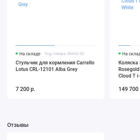
На складе
Код товара: 86642-52
На скла
Стульчик для кормления Carrello
Коляска 
Lotus CRL-12101 Alba Grey
Rosegold
Cloud T i
White
7 200 р.
149 700 
Отзывы