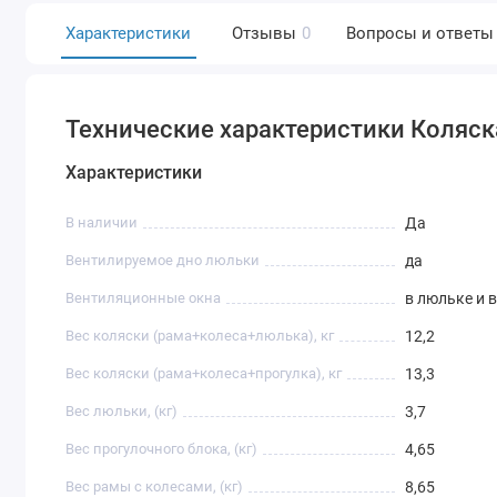
Характеристики
Отзывы
0
Вопросы и ответы
Технические характеристики Коляска
Характеристики
В наличии
Да
Вентилируемое дно люльки
да
Вентиляционные окна
в люльке и 
Вес коляски (рама+колеса+люлька), кг
12,2
Вес коляски (рама+колеса+прогулка), кг
13,3
Вес люльки, (кг)
3,7
Вес прогулочного блока, (кг)
4,65
Вес рамы с колесами, (кг)
8,65