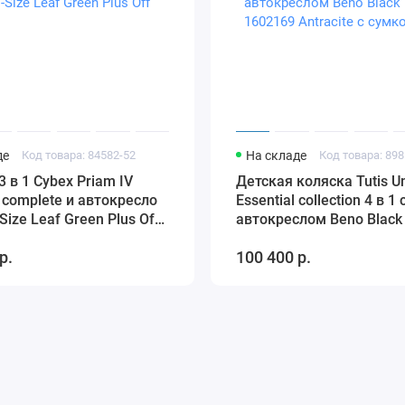
де
Код товара: 84582-52
На складе
Код товара: 898
3 в 1 Cybex Priam IV
Детская коляска Tutis Un
 complete и автокресло
Essential collection 4 в 1 
-Size Leaf Green Plus Off
автокреслом Beno Black
1602169 Antracite с сум
р.
100 400 р.