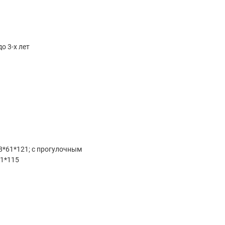
о 3-х лет
8*61*121; с прогулочным
61*115