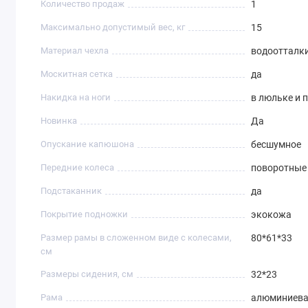
Количество продаж
1
Максимально допустимый вес, кг
15
Материал чехла
водоотталк
Москитная сетка
да
Накидка на ноги
в люльке и 
Новинка
Да
Опускание капюшона
бесшумное
Передние колеса
поворотные 
Подстаканник
да
Покрытие подножки
экокожа
Размер рамы в сложенном виде с колесами,
80*61*33
см
Размеры сидения, см
32*23
Рама
алюминиев