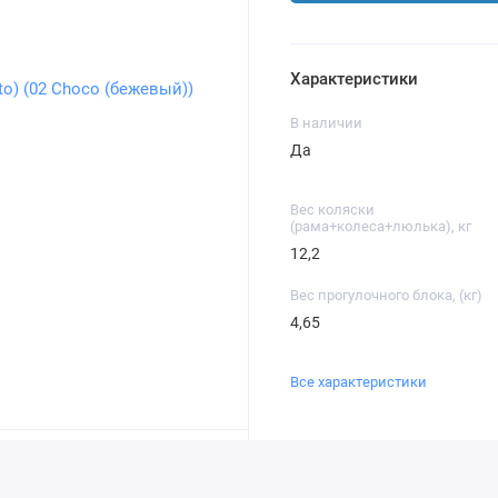
Характеристики
В наличии
Да
Вес коляски
(рама+колеса+люлька), кг
12,2
Вес прогулочного блока, (кг)
4,65
Все характеристики