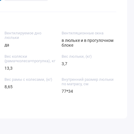
Вентилируемое дно
Вентиляционные окна
люльки
в люльке и в прогулочном
да
блоке
Вес коляски
Вес люльки, (кг)
(рама+колеса+прогулка), кг
3,7
13,3
Вес рамы с колесами, (кг)
Внутренний размер люльки
по матрасу, см
8,65
77*34