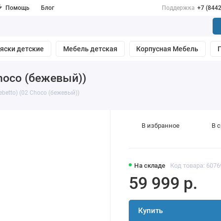
Помощь
Блог
Поддержка
+7 (844
яски детские
Мебель детская
Корпусная Мебель
hoco (бежевый))
betto) (02 Choco (бежевый))
В избранное
В 
На складе
Код товара: 6076
59 999 р.
Купить