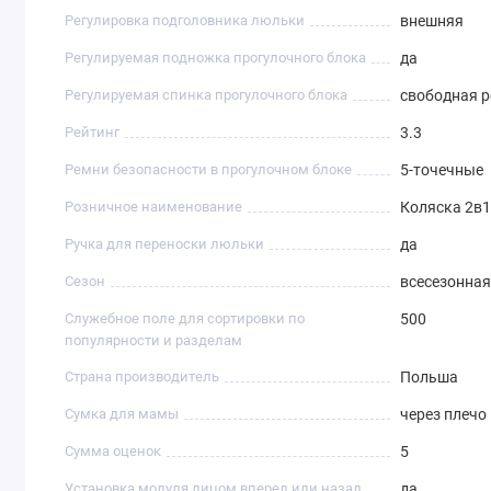
Регулировка подголовника люльки
внешняя
Регулируемая подножка прогулочного блока
да
Регулируемая спинка прогулочного блока
свободная р
Рейтинг
3.3
Ремни безопасности в прогулочном блоке
5-точечные
Розничное наименование
Коляска 2в1
Ручка для переноски люльки
да
Сезон
всесезонная
Служебное поле для сортировки по
500
популярности и разделам
Страна производитель
Польша
Сумка для мамы
через плечо
Сумма оценок
5
Установка модуля лицом вперед или назад
да