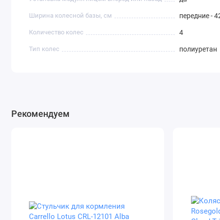
Ширина колесной базы, см
передние - 42
Количество колес
4
Тип колес
полиуретан
Рекомендуем