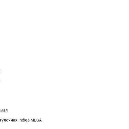
я
я
емая
гулочная Indigo MEGA