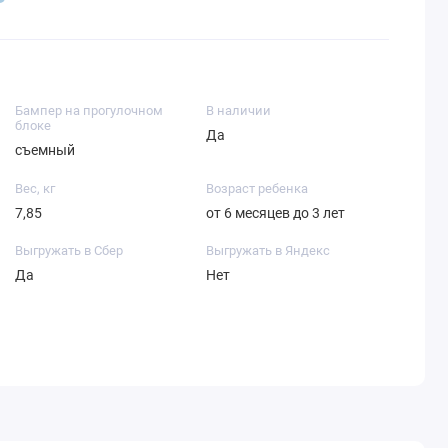
Бампер на прогулочном
В наличии
блоке
Да
съемный
Вес, кг
Возраст ребенка
7,85
от 6 месяцев до 3 лет
Выгружать в Сбер
Выгружать в Яндекс
Да
Нет