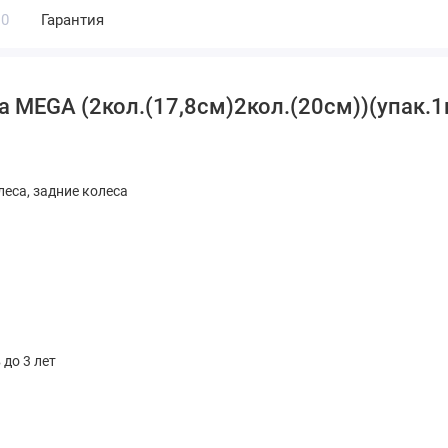
0
Гарантия
 MEGA (2кол.(17,8см)2кол.(20см))(упак.1ш
леса, задние колеса
 до 3 лет