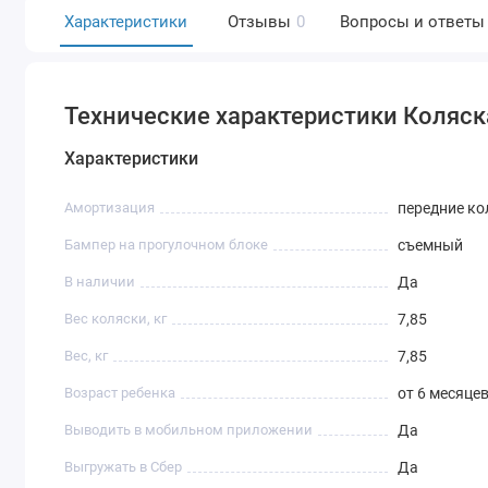
Характеристики
Отзывы
0
Вопросы и ответы
Технические характеристики Коляска
Характеристики
Амортизация
передние ко
Бампер на прогулочном блоке
съемный
В наличии
Да
Вес коляски, кг
7,85
Вес, кг
7,85
Возраст ребенка
от 6 месяцев
Выводить в мобильном приложении
Да
Выгружать в Сбер
Да