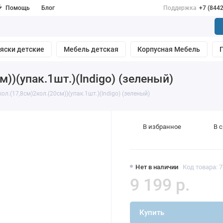
Помощь
Блог
Поддержка
+7 (844
яски детские
Мебель детская
Корпусная Мебель
))(упак.1шт.)(Indigo) (зеленый)
л.(17,8см)2кол.(20см))(упак.1шт.)(Indigo) (зеленый)
В избранное
В 
Нет в наличии
Код товара: 
9 199 р.
Купить