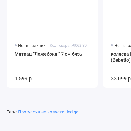
Нет в наличии
Код товара: 79062-30
Нет в н
Матрац "Лежебока " 7 см бязь
коляска 
(Bebetto)
1 599 р.
33 099 р
Теги:
Прогулочные коляски
,
Indigo