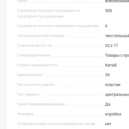
Сезон
всесезонная
Служебное поле для сортировки по
500
популярности и разделам
Служебное поле для сортировки по разделам
6
Солнцезащитный козырек
текстильны
Спальное место, см
32 х 77
Спецпредложения
Товары с п
Страна производитель
Китай
Сумма оценок
39
Тип колесного диска
пластик
Тип тормоза
центральны
Транспортировочная ручка
Да
Упаковка
коробка
Установка модуля лицом вперед или назад
нет