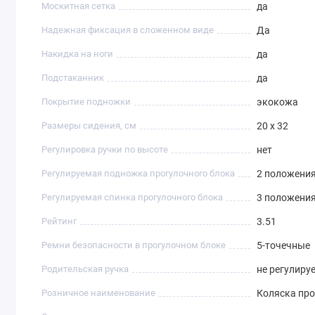
Москитная сетка
да
Надежная фиксация в сложенном виде
Да
Накидка на ноги
да
Подстаканник
да
Покрытие подножки
экокожа
Размеры сидения, см
20 х 32
Регулировка ручки по высоте
нет
Регулируемая подножка прогулочного блока
2 положени
Регулируемая спинка прогулочного блока
3 положени
Рейтинг
3.51
Ремни безопасности в прогулочном блоке
5-точечные
Родительская ручка
не регулиру
Розничное наименование
Коляска про