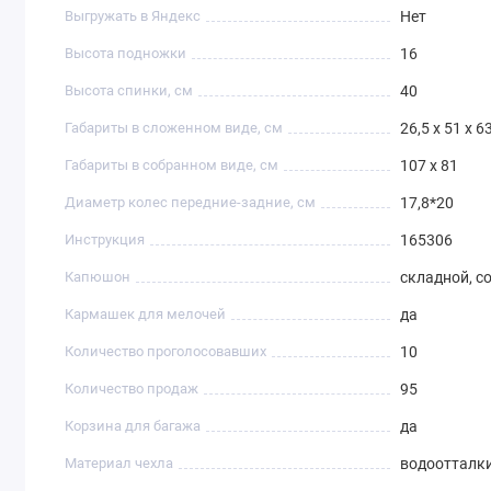
Выгружать в Яндекс
Нет
Высота подножки
16
Высота спинки, см
40
Габариты в сложенном виде, см
26,5 х 51 х 6
Габариты в собранном виде, см
107 х 81
Диаметр колес передние-задние, см
17,8*20
Инструкция
165306
Капюшон
складной, 
Кармашек для мелочей
да
Количество проголосовавших
10
Количество продаж
95
Корзина для багажа
да
Материал чехла
водоотталк