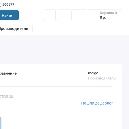
2) 500577
Корзина
0
Найти
0 р.
Производители
Indigo
сравнение
Производитель
77505-30
Нашли дешевле?