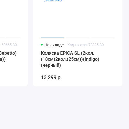
: 60665-30
На складе
Код товара: 78825-30
Bebetto)
Коляска EPICA SL (2кол.
а))
(18см)2кол.(25см))(Indigo)
(черный)
13 299 р.