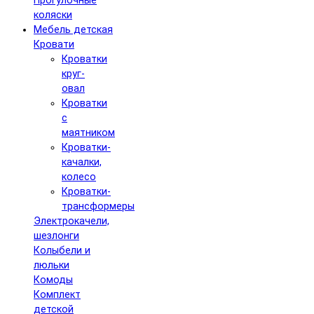
Прогулочные
коляски
Мебель детская
Кровати
Кроватки
круг-
овал
Кроватки
с
маятником
Кроватки-
качалки,
колесо
Кроватки-
трансформеры
Электрокачели,
шезлонги
Колыбели и
люльки
Комоды
Комплект
детской