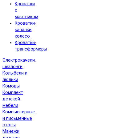
Кроватки
с
маятником
Кроватки-
качалки,
колесо
Кроватки-
трансформеры
Электрокачели,
шезлонги
Колыбели и
люльки
Комоды
Комплект
детской
мебели
Компьютерные
и письменные
столы
Манежи
детские