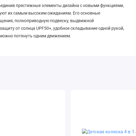
бъединив престижные элементы дизайна с новыми функциями,
вуют их самым высоким ожиданиям. Его основные
мещения, полноприводную подвеску, выдвижной
ащиту от солнца UPF50+, удобное складывание одной рукой,
 можно потянуть одним движением.
 сборке, в зависимости от возраста вашего ребенка. Вы
m Lux) к раме и получить отличную коляску для
огулок и путешествий с ребенком в возрасте до 6 месяцев.
тся в 9 кг. После достижения малышом полугода, можно
ока (приобретается отдельно) и в несколько движений
яску, которую уже можно использовать для перевозки
 веса в 22 кг. Но это ещё не все, к раме Cybex Priam IV
ьку) Cybex (приобретается отдельно). Поэтому, вы сможете
работана с учетом максимального комфорта как для ребенка,
бновила свой дизайн, но и стала более функциональной и
влетворить все пожелания родителей. Коляска Priam IV от