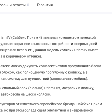
росы и ответы
0
Гарантия
riam IV (Сайбекс Приам 4) является комплектом немецкой
удовлетворит все изысканные потребности с первых дней
яцев или веса 9 кг. Данная модель коляски Priam IV имеет
ка в коричневом оттенке).
коляске можно докупить комплект чехлов прогулочного блока
 блоком, как полноценную прогулочную коляску, а в
, как систему для путешествий (коляска-автомобиль).
, спальный блок (люлька) Priam Lux, матрасик в люльку,
 автокресла на шасси коляски.
рукторов от известного европейского бренда. Сайбекс Приам
ка, но при этом обладающая элегантной и вневременной