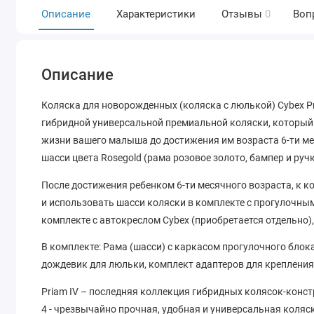
Описание
Характеристики
Отзывы
0
Воп
Описание
Коляска для новорожденных (коляска с люлькой) Cybex P
гибридной универсальной премиальной коляски, который 
жизни вашего малыша до достижения им возраста 6-ти мес
шасси цвета Rosegold (рама розовое золото, бампер и руч
После достижения ребенком 6-ти месячного возраста, к 
и использовать шасси коляски в комплекте с прогулочным
комплекте с автокреслом Cybex (приобретается отдельно)
В комплекте: Рама (шасси) с каркасом прогулочного блока
дождевик для люльки, комплект адаптеров для крепления
Priam IV – последняя коллекция гибридных колясок-конст
4 - чрезвычайно прочная, удобная и универсальная коляс