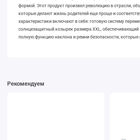
формой. Этот продукт произвел революцию в отрасли, о
которые делают жизнь родителей еще проще и соответст
характеристики включают в себя: готовую систему пере
солнцезащитный козырек размера XXL, обеспечивающий з
полную функцию наклона и ремни безопасности, которые
Cybex Priam IV имеет несколько возможных комбинаций по
можете прикрепить спальный блок (люльку) Priam IV (Pria
новорожденных, которую смело можно использовать для пр
Максимальный вес ребёнка в этой сборке предусматривае
спальный блок заменить набором чехлов прогулочного бл
Рекомендуем
получить отличную уникальную прогулочную детскую кол
ребенка до достижения им возраста 4 лет или максимального
можно прикрепить таким же образом автокресло (автолюл
использовать коляску на протяжении нескольких лет.
Инновационная детская коляска Cybex Priam IV была раз
так и для его родителей. Эта модель коляски не только о
удобной. Она обладает гибкостью, которая позволяет удо