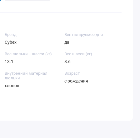
Бренд
Вентилируемое дно
Cybex
да
Вес люльки + шасси (кг)
Вес шасси (кг)
13.1
8.6
Внутренний материал
Возраст
люльки
с рождения
хлопок