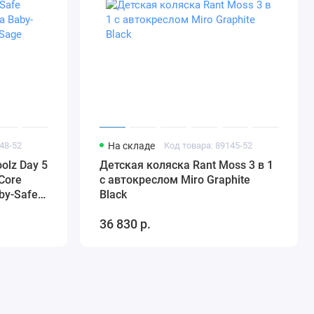
48-52
На складе
Код товара: 89145-52
olz Day 5
Детская коляска Rant Moss 3 в 1
Core
с автокреслом Miro Graphite
by-Safe
Black
e Green
36 830 р.