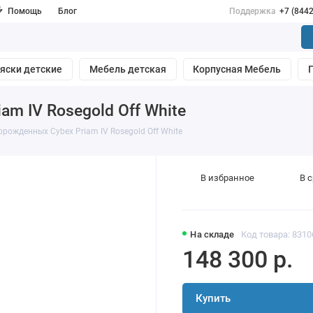
Помощь
Блог
Поддержка
+7 (844
яски детские
Мебель детская
Корпусная Мебель
m IV Rosegold Off White
рожденных Cybex Priam IV Rosegold Off White
В избранное
В 
На складе
Код товара: 8310
148 300 р.
Купить