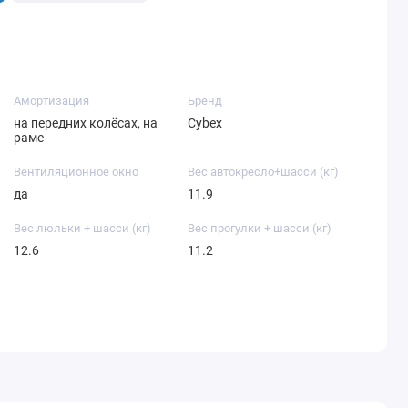
Амортизация
Бренд
на передних колёсах, на
Cybex
раме
Вентиляционное окно
Вес автокресло+шасси (кг)
да
11.9
Вес люльки + шасси (кг)
Вес прогулки + шасси (кг)
12.6
11.2