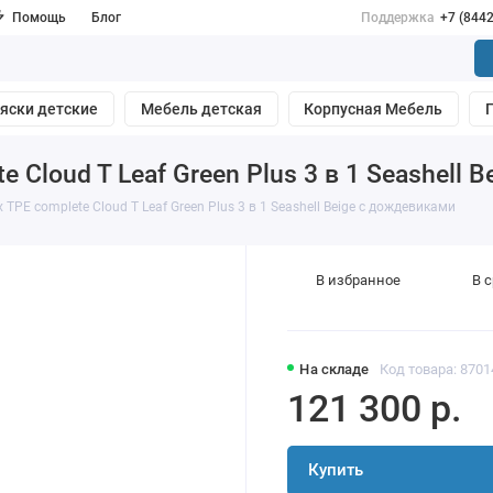
Помощь
Блог
Поддержка
+7 (844
яски детские
Мебель детская
Корпусная Мебель
e Cloud T Leaf Green Plus 3 в 1 Seashell
x TPE complete Cloud T Leaf Green Plus 3 в 1 Seashell Beige с дождевиками
В избранное
В 
На складе
Код товара: 8701
121 300 р.
Купить