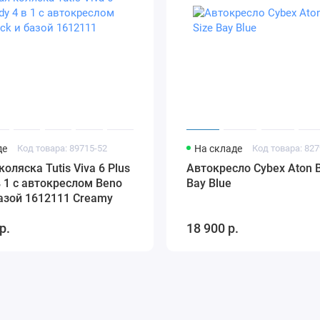
т использование коляски максимально простым и удобным.
ак как его можно стирать в стиральной машине при
торые хотят, чтобы их коляска всегда выглядела аккуратно и
одвергаться различным загрязнениям.
м цвете выглядит очень стильно и современно. Большой
ей и непогоды, что делает прогулки с вашим ребенком
 это идеальный выбор для современных родителей, которые
де
Код товара: 89715-52
На складе
Код товара: 827
е необходимые функции и возможности для того, чтобы
оляска Tutis Viva 6 Plus
Автокресло Cybex Aton B
зопасной. Выбирая эту коляску, вы получаете надежного
в 1 с автокреслом Beno
Bay Blue
а протяжении многих лет.
базой 1612111 Creamy
р.
18 900 р.
 детских колясок Balios S Lux и Talos S Lux и подходит для
 блок устанавливается легким движением руки на шасси
 специальных креплений (адаптеры не требуются). Возьмите
пасном спальном блоке Cybex Cot S Lux. Качественные ткани,
здает идеальные условия для вашего малыша, чтобы