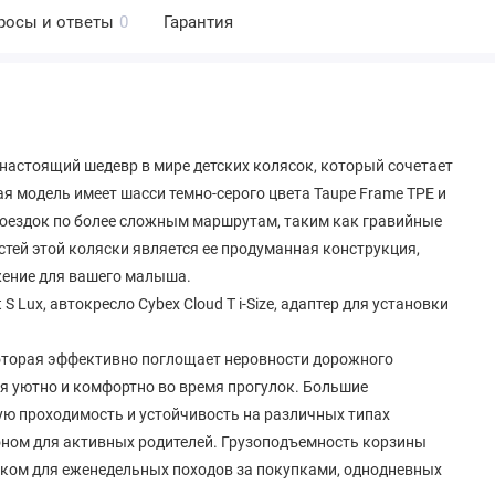
росы и ответы
0
Гарантия
это настоящий шедевр в мире детских колясок, который сочетает
ая модель имеет шасси темно-серого цвета Taupe Frame TPE и
 поездок по более сложным маршрутам, таким как гравийные
тей этой коляски является ее продуманная конструкция,
жение для вашего малыша.
S Lux, автокресло Cybex Cloud T i-Size, адаптер для установки
 которая эффективно поглощает неровности дорожного
бя уютно и комфортно во время прогулок. Большие
ю проходимость и устойчивость на различных типах
оном для активных родителей. Грузоподъемность корзины
ником для еженедельных походов за покупками, однодневных