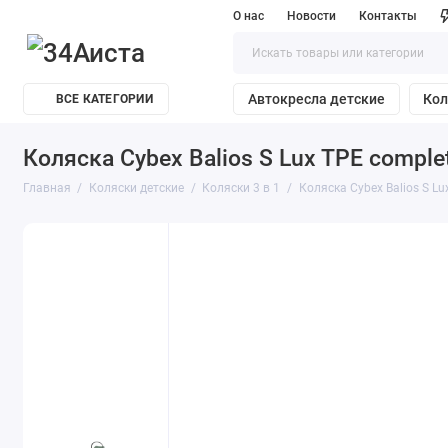
О нас
Новости
Контакты
Автокресла детские
Кол
ВСЕ КАТЕГОРИИ
Коляска Cybex Balios S Lux TPE complet
Главная
Коляски детские
Коляски 3 в 1
Коляска Cybex Balios S Lu