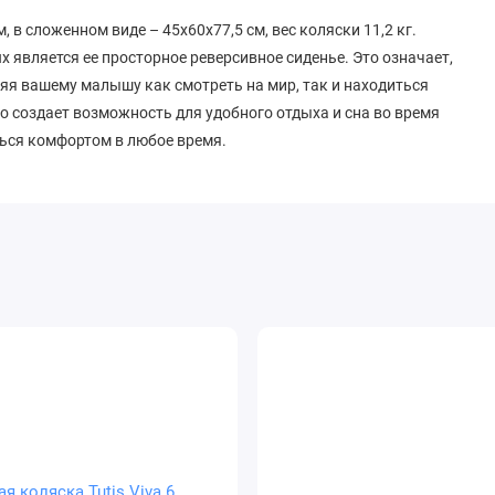
в сложенном виде – 45х60х77,5 см, вес коляски 11,2 кг.
x является ее просторное реверсивное сиденье. Это означает,
яя вашему малышу как смотреть на мир, так и находиться
о создает возможность для удобного отдыха и сна во время
ться комфортом в любое время.
сте от 6 месяцев и до 22 кг, что примерно соответствует
коляску с самого рождения, есть возможность дополнить ее
но. Это делает Balios S Lux еще более универсальной, так
бенка на протяжении его роста и развития.
предлагает вам не только гибкость, но и роскошный комфорт,
система для путешествий предоставляет множество
ете выбрать между детской люлькой S Lux, автолюлькой или
нка с собой в любые поездки, будь то короткая прогулка по
 которую можно настроить одной рукой. Это очень удобно,
о отрегулировать ремень для обеспечения безопасности и