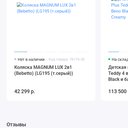
комфорта вашего ребенка. Такой подход к дизайну делае
Тканевый чехол коляски легко поддерживать в чистоте, т
температуре 30 °C. Это особенно важно для родителей, ко
опрятно, так как в процессе использования она может п
Что касается дизайна, коляска Cybex Balios S Lux в любо
капюшон обеспечивает надежную защиту от солнечных луч
максимально комфортными в любых условиях.
В заключение, прогулочная коляска Cybex Balios S Lux —
Нет в наличии
Код товара: 78176-30
На скла
ценят качество, комфорт и стиль. Она сочетает в себе вс
Коляска MAGNUM LUX 2в1
Детская к
сделать каждую прогулку с вашим малышом приятной и бе
(Bebetto) (LG195 (т.серый))
Teddy 4 
спутника, который будет радовать вас и вашего ребенка н
Black и 
Спальный блок Cybex Cot S Lux
42 299 р.
113 500 
Спальный блок (люлька) Cybex Cot S Lux предназначена для
детей возрастом до 6 месяцев и весом до 9 кг. Спальный
коляски Balios S Lux и Talos S Lux с помощью встроенных
ребенка в свои первые прогулки на свежем воздухе в безо
Отзывы
просторный салон и упругий мягкий матрас — все это со