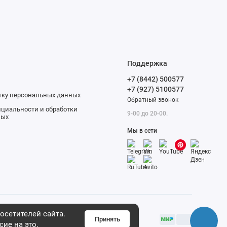
Поддержка
+7 (8442) 500577
+7 (927) 5100577
отку персональных данных
Обратный звонок
циальности и обработки
9-00 до 20-00.
ных
Мы в сети
осетителей сайта.
Принять
сие на это.