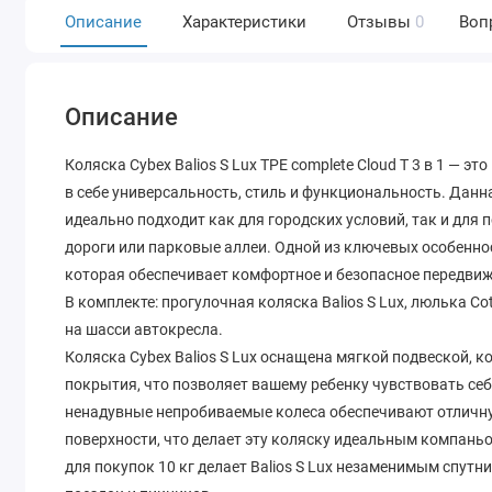
Описание
Характеристики
Отзывы
0
Воп
Описание
Коляска Cybex Balios S Lux TPE complete Cloud T 3 в 1 — 
в себе универсальность, стиль и функциональность. Данн
идеально подходит как для городских условий, так и для
дороги или парковые аллеи. Одной из ключевых особеннос
которая обеспечивает комфортное и безопасное передви
В комплекте: прогулочная коляска Balios S Lux, люлька Cot 
на шасси автокресла.
Коляска Cybex Balios S Lux оснащена мягкой подвеской,
покрытия, что позволяет вашему ребенку чувствовать се
ненадувные непробиваемые колеса обеспечивают отличну
поверхности, что делает эту коляску идеальным компань
для покупок 10 кг делает Balios S Lux незаменимым спут