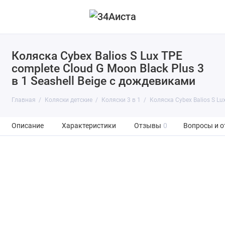
Коляска Cybex Balios S Lux TPE
complete Cloud G Moon Black Plus 3
в 1 Seashell Beige с дождевиками
Главная
Коляски детские
Коляски 3 в 1
Коляска Cybex Balios S Lu
Описание
Характеристики
Отзывы
0
Вопросы и о