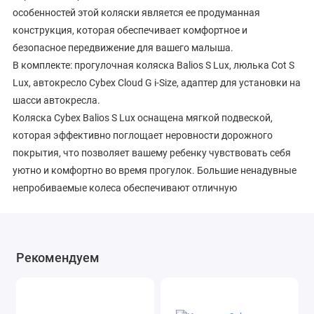
особенностей этой коляски является ее продуманная
конструкция, которая обеспечивает комфортное и
безопасное передвижение для вашего малыша.
В комплекте: прогулочная коляска Balios S Lux, люлька Cot S
Lux, автокресло Cybex Cloud G i-Size, адаптер для установки на
шасси автокресла.
Коляска Cybex Balios S Lux оснащена мягкой подвеской,
которая эффективно поглощает неровности дорожного
покрытия, что позволяет вашему ребенку чувствовать себя
уютно и комфортно во время прогулок. Большие ненадувные
непробиваемые колеса обеспечивают отличную
проходимость и устойчивость на различных типах
поверхности, что делает эту коляску идеальным
компаньоном для активных родителей. Грузоподъемность
Рекомендуем
корзины для покупок 10 кг делает Balios S Lux незаменимым
спутником для еженедельных походов за покупками,
однодневных поездок и пикников.
Размер коляски в разложенном виде ДхШхВ, 87х60х108 см, в