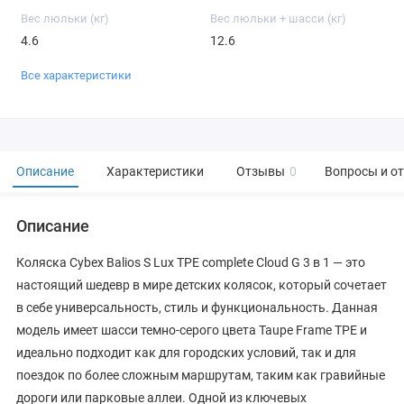
Вес люльки (кг)
Вес люльки + шасси (кг)
4.6
12.6
Все характеристики
Описание
Характеристики
Отзывы
0
Вопросы и о
Описание
Коляска Cybex Balios S Lux TPE complete Cloud G 3 в 1 — это
настоящий шедевр в мире детских колясок, который сочетает
в себе универсальность, стиль и функциональность. Данная
модель имеет шасси темно-серого цвета Taupe Frame TPE и
идеально подходит как для городских условий, так и для
поездок по более сложным маршрутам, таким как гравийные
дороги или парковые аллеи. Одной из ключевых