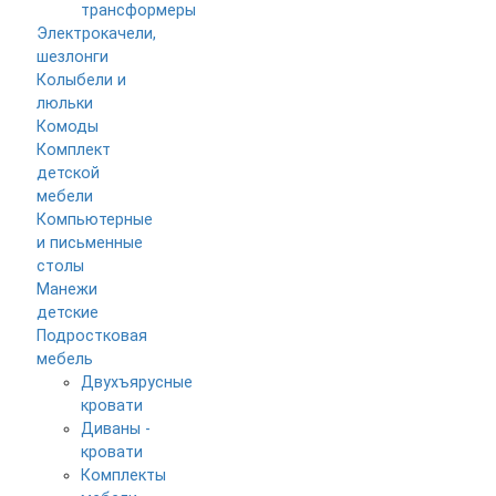
трансформеры
Электрокачели,
шезлонги
Колыбели и
люльки
Комоды
Комплект
детской
мебели
Компьютерные
и письменные
столы
Манежи
детские
Подростковая
мебель
Двухъярусные
кровати
Диваны -
кровати
Комплекты