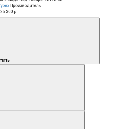
Cybex
Производитель
35 300 р.
упить