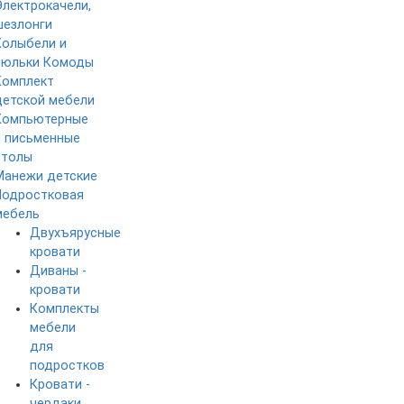
Электрокачели,
шезлонги
Колыбели и
люльки
Комоды
Комплект
детской мебели
Компьютерные
и письменные
столы
Манежи детские
Подростковая
мебель
Двухъярусные
кровати
Диваны -
кровати
Комплекты
мебели
для
подростков
Кровати -
чердаки