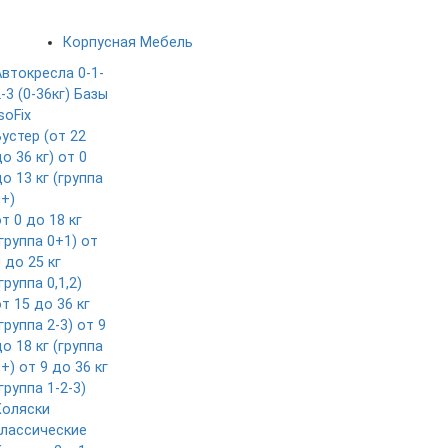
Корпусная Мебель
Автокресла 0-1-
-3 (0-36кг)
Базы
soFix
Бустер (от 22
о 36 кг)
от 0
о 13 кг (группа
0+)
т 0 до 18 кг
группа 0+1)
от
 до 25 кг
группа 0,1,2)
т 15 до 36 кг
группа 2-3)
от 9
о 18 кг (группа
1+)
от 9 до 36 кг
группа 1-2-3)
Коляски
классические