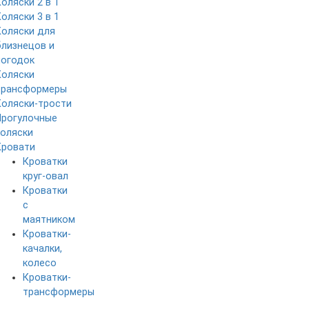
Коляски 2 в 1
Коляски 3 в 1
Коляски для
близнецов и
погодок
Коляски
трансформеры
Коляски-трости
Прогулочные
коляски
Кровати
Кроватки
круг-овал
Кроватки
с
маятником
Кроватки-
качалки,
колесо
Кроватки-
трансформеры