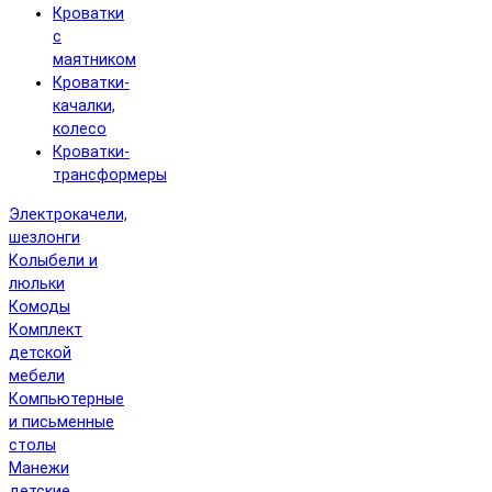
Кроватки
с
маятником
Кроватки-
качалки,
колесо
Кроватки-
трансформеры
Электрокачели,
шезлонги
Колыбели и
люльки
Комоды
Комплект
детской
мебели
Компьютерные
и письменные
столы
Манежи
детские