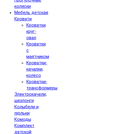
Прогулочные
коляски
Мебель детская
Кровати
Кроватки
круг-
овал
Кроватки
с
маятником
Кроватки-
качалки,
колесо
Кроватки-
трансформеры
Электрокачели,
шезлонги
Колыбели и
люльки
Комоды
Комплект
детской