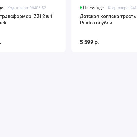
де
Код товара: 96406-52
На складе
Код товара: 941
трансформер iZZi 2 в 1
Детская коляска трость 
ack
Punto голубой
.
5 599 р.