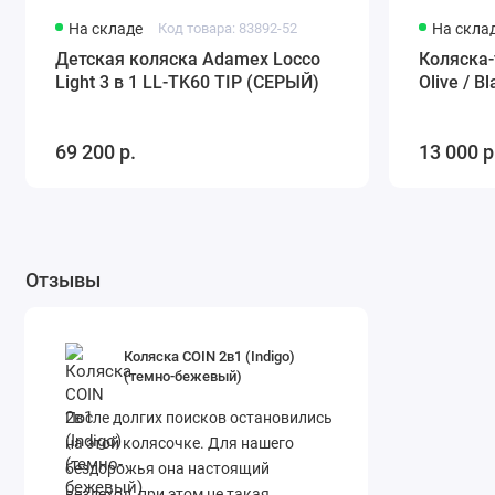
На складе
Код товара: 83892-52
На скла
Детская коляска Adamex Locco
Коляска-
Light 3 в 1 LL-TK60 TIP (СЕРЫЙ)
Olive / Bl
69 200 р.
13 000 р
Отзывы
Коляска COIN 2в1 (Indigo)
(темно-бежевый)
После долгих поисков остановились
на этой колясочке. Для нашего
бездорожья она настоящий
вездеход, при этом не такая