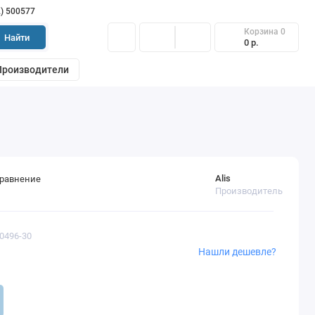
2) 500577
Корзина
0
Найти
0 р.
Производители
Alis
сравнение
Производитель
50496-30
Нашли дешевле?