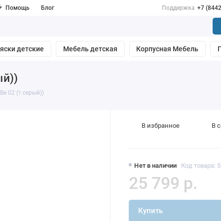
Помощь
Блог
Поддержка
+7 (844
яски детские
Мебель детская
Корпусная Мебель
ый))
Be 02 (т.серый))
В избранное
В 
Нет в наличии
Код товара: 
25 799 р.
Купить