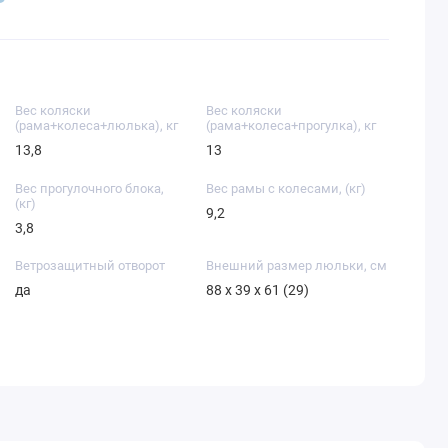
Вес коляски
Вес коляски
(рама+колеса+люлька), кг
(рама+колеса+прогулка), кг
13,8
13
Вес прогулочного блока,
Вес рамы с колесами, (кг)
(кг)
9,2
3,8
Ветрозащитный отворот
Внешний размер люльки, см
да
88 х 39 х 61 (29)