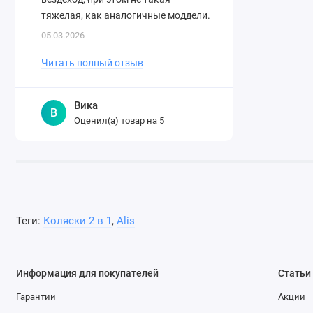
тяжелая, как аналогичные моддели.
Складывается легко. Спасибо
05.03.2026
огромное магазину за ..
Читать полный отзыв
Вика
В
Оценил(а) товар на
5
Теги:
Коляски 2 в 1
,
Alis
Информация для покупателей
Статьи
Гарантии
Акции