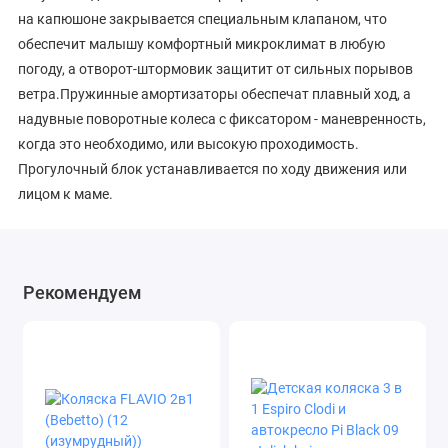
на капюшоне закрывается специальным клапаном, что
обеспечит малышу комфортный микроклимат в любую
погоду, а отворот-штормовик защитит от сильных порывов
ветра.Пружинные амортизаторы обеспечат плавный ход, а
надувные поворотные колеса с фиксатором - маневренность,
когда это необходимо, или высокую проходимость.
Прогулочный блок устанавливается по ходу движения или
лицом к маме.
Вместительная сумка для покупок удобно крепится тремя
молниями и легко стирается при необходимости.
Модульная коляска BERTA 2в1 - лучший выбор для
Рекомендуем
покупателей, ищущих недорогую коляску.