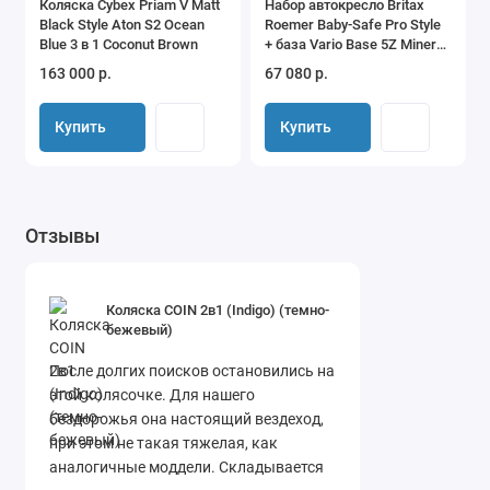
Коляска Cybex Priam V Matt
Набор автокресло Britax
Black Style Aton S2 Ocean
Roemer Baby-Safe Pro Style
Blue 3 в 1 Coconut Brown
+ база Vario Base 5Z Mineral
Grey
163 000 р.
67 080 р.
Купить
Купить
Отзывы
Коляска COIN 2в1 (Indigo) (темно-
бежевый)
После долгих поисков остановились на
этой колясочке. Для нашего
бездорожья она настоящий вездеход,
при этом не такая тяжелая, как
аналогичные моддели. Складывается