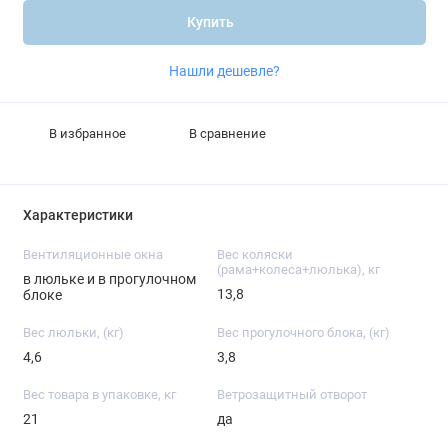
Купить
Нашли дешевле?
В избранное
В сравнение
Характеристики
Вентиляционные окна
Вес коляски
(рама+колеса+люлька), кг
в люльке и в прогулочном
13,8
блоке
Вес люльки, (кг)
Вес прогулочного блока, (кг)
4,6
3,8
Вес товара в упаковке, кг
Ветрозащитный отворот
21
да