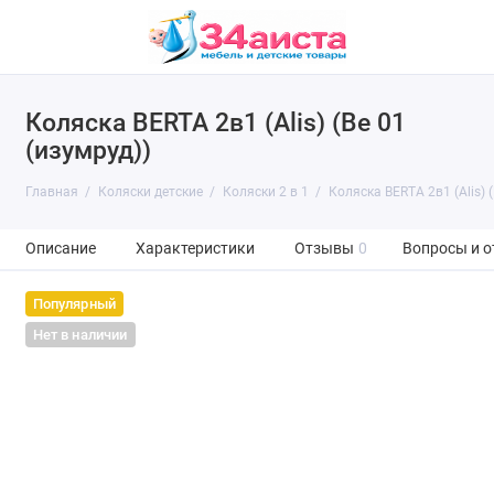
Коляска BERTA 2в1 (Alis) (Be 01
(изумруд))
Главная
Коляски детские
Коляски 2 в 1
Коляска BERTA 2в1 (Alis) (
Описание
Характеристики
Отзывы
0
Вопросы и о
Популярный
Нет в наличии