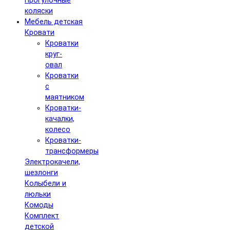
Прогулочные
коляски
Мебель детская
Кровати
Кроватки
круг-
овал
Кроватки
с
маятником
Кроватки-
качалки,
колесо
Кроватки-
трансформеры
Электрокачели,
шезлонги
Колыбели и
люльки
Комоды
Комплект
детской