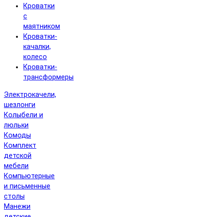
Кроватки
с
маятником
Кроватки-
качалки,
колесо
Кроватки-
трансформеры
Электрокачели,
шезлонги
Колыбели и
люльки
Комоды
Комплект
детской
мебели
Компьютерные
и письменные
столы
Манежи
детские