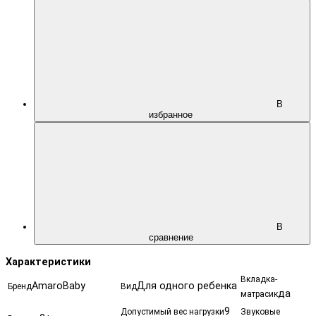
В
избранное
В
сравнение
Характеристики
Вкладка-
AmaroBaby
Для одного ребенка
Бренд
Вид
да
матрасик
9
Допустимый вес нагрузки
Звуковые