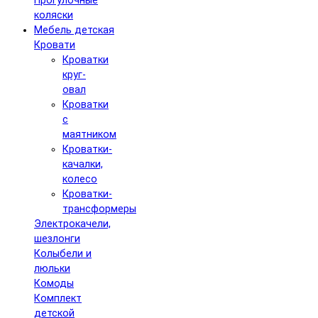
Прогулочные
коляски
Мебель детская
Кровати
Кроватки
круг-
овал
Кроватки
с
маятником
Кроватки-
качалки,
колесо
Кроватки-
трансформеры
Электрокачели,
шезлонги
Колыбели и
люльки
Комоды
Комплект
детской