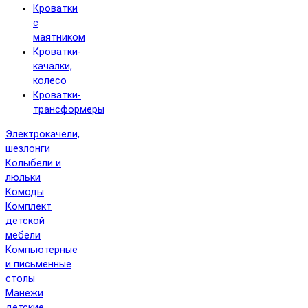
Кроватки
с
маятником
Кроватки-
качалки,
колесо
Кроватки-
трансформеры
Электрокачели,
шезлонги
Колыбели и
люльки
Комоды
Комплект
детской
мебели
Компьютерные
и письменные
столы
Манежи
детские