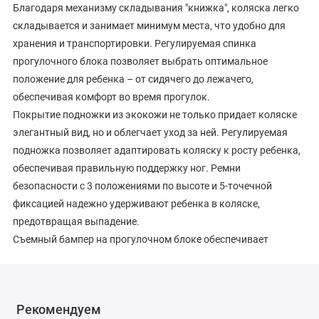
Благодаря механизму складывания "книжка", коляска легко
складывается и занимает минимум места, что удобно для
хранения и транспортировки. Регулируемая спинка
прогулочного блока позволяет выбрать оптимальное
положение для ребенка – от сидячего до лежачего,
обеспечивая комфорт во время прогулок.
Покрытие подножки из экокожи не только придает коляске
элегантный вид, но и облегчает уход за ней. Регулируемая
подножка позволяет адаптировать коляску к росту ребенка,
обеспечивая правильную поддержку ног. Ремни
безопасности с 3 положениями по высоте и 5-точечной
фиксацией надежно удерживают ребенка в коляске,
предотвращая выпадение.
Съемный бампер на прогулочном блоке обеспечивает
дополнительную безопасность и удобство для малыша.
Капюшон со смотровым окошком позволяет наблюдать за
ребенком во время прогулки и защищает от солнца и ветра.
Рекомендуем
Регулируемая по высоте родительская ручка обеспечивает