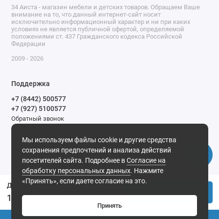
34 Аиста - магазин мебели и детских товаров. Обращаем Ваше
внимание на то, что данный интернет-сайт носит
исключительно информационный характер и ни при каких
условиях не является публичной офертой, определяемой
положениями ст. 437 Гражданского кодекса Российской
Федерации
2009 - 2026
Поддержка
+7 (8442) 500577
+7 (927) 5100577
Обратный звонок
9-00 до 20-00.
Мы используем файлы cookie и другие средства
Мы в сети
сохранения предпочтений и анализа действий
посетителей сайта. Подробнее в
Согласие на
обработку персональных данных
. Нажмите
«Принять», если даете согласие на это.
Детская прогулочная коляска Indigo Gloss черный
Купить
15 999 р.
Принять
0