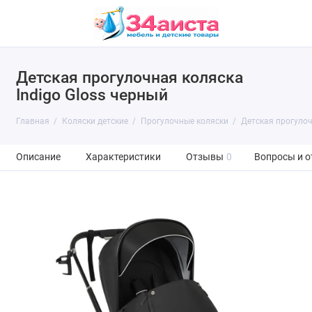
Детская прогулочная коляска
Indigo Gloss черный
Главная
Коляски детские
Прогулочные коляски
Детская прогулоч
Описание
Характеристики
Отзывы
0
Вопросы и о