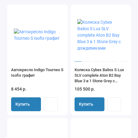
комфорт для родителей разного роста.
Коляска оснащена 4 полиуретановыми колесами, которые
обеспечивают плавный ход и хорошую проходимость на
различных поверхностях. Большая корзина для багажа
позволяет взять с собой все необходимое для прогулки. В
комплекте с коляской идут накидка на ноги, сумка для мамы
в виде рюкзака, москитная сетка и подстаканник, что делает
ее идеальным выбором для современных родителей.
Автокресло Indigo Tourneo S
Коляска Cybex Balios S Lux
Isofix графит
SLV complete Aton B2 Bay
Blue 3 в 1 Stone Grey с
дождевиками
8 454 р.
105 500 р.
Купить
Купить