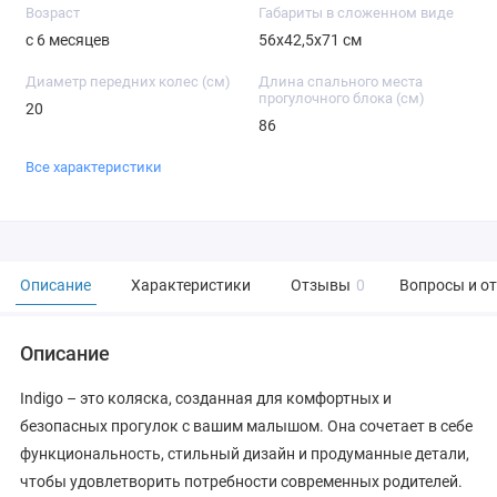
Возраст
Габариты в сложенном виде
с 6 месяцев
56х42,5х71 см
Диаметр передних колес (см)
Длина спального места
прогулочного блока (см)
20
86
Все характеристики
Описание
Характеристики
Отзывы
0
Вопросы и о
Описание
Indigo – это коляска, созданная для комфортных и
безопасных прогулок с вашим малышом. Она сочетает в себе
функциональность, стильный дизайн и продуманные детали,
чтобы удовлетворить потребности современных родителей.