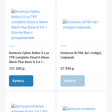
компактное и легкое складывание вместе с блоком
реверсивный блок - устанавливается лицом к маме/лицом к
миру
внутри блок полностью закрыт - не бойтесь, что кроху
продует
вторая подножка - когда малыш подрастет, то сможет
садиться в коляску самостоятельно
многопозиционная спинка, включая горизонтальное
Коляска Cybex Balios S Lux
Коляска ULTRA 3в1 (Indigo)
положение
TPE complete Cloud G Moon
(черный)
большое вентиляционное окно в капюшоне
Black Plus Base G 4 в 1
Stormy Blue с дождевиками
съемный матрасик подарит дополнительный комфорт
131 200 р.
37 599 р.
Вас приятно удивят:
снятие и установка блоков одним движением (система one
Купить
Купить
click move)
большие надувные колеса с протектором легко преодолеют:
сугробы, песок, щебень, грязь…
мягкий, плавный ход, характерный для колясок на
классической раме