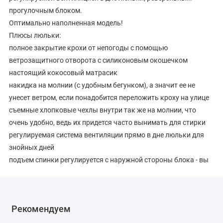
прогулочным блоком.
Оптимально наполненная модель!
Плюсы люльки:
полное закрытие крохи от непогоды с помощью
ветрозащитного отворота с силиконовым окошечком
настоящий кокосовый матрасик
накидка на молнии (с удобным бегунком), а значит ее не
унесет ветром, если понадобится переложить кроху на улице
съемные хлопковые чехлы внутри так же на молнии, что
очень удобно, ведь их придется часто вынимать для стирки
регулируемая система вентиляции прямо в дне люльки для
знойных дней
подъем спинки регулируется с наружной стороны блока - вы
не разбудите спящего кроху
функция шезлонга. Спальный блок, поставив на пол, можно
качать.
Рекомендуем
Плюсы прогулочного блока:
ветрозащитный отворот, фиксируемый на магнит