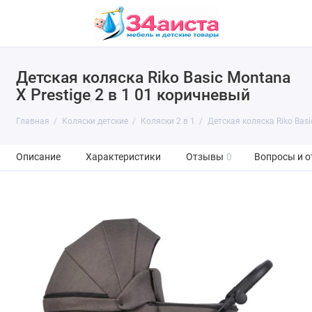
Детская коляска Riko Basic Montana
X Prestige 2 в 1 01 коричневый
Главная
Коляски детские
Коляски 2 в 1
Детская коляска Riko Basi
Описание
Характеристики
Отзывы
0
Вопросы и о