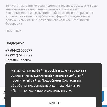
34 Аиста - магазин мебели и детских товаров. Обращаем Ваше
внимание на то, что данный интернет-сайт носит
исключительно информационный характер и ни при каких
условиях не является публичной офертой, определяемой
положениями ст. 437 Гражданского кодекса Российской
Федерации
2009 - 2026
Поддержка
+7 (8442) 500577
+7 (927) 5100577
Обратный звонок
9-00 до 20-00.
Мы используем файлы cookie и другие средства
Мы в сети
сохранения предпочтений и анализа действий
посетителей сайта. Подробнее в
Согласие на
обработку персональных данных
. Нажмите
«Принять», если даете согласие на это.
Детская коляска Riko Basic Montana X Prestige 2 в 1 01 коричневый
Купить
51 990 р.
Принять