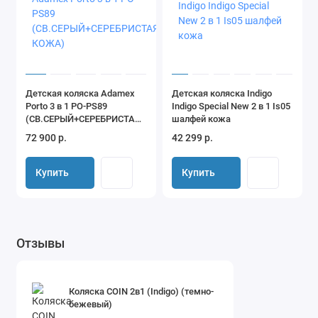
скрытые вентиляционные секции в капюшонах
дождевик, москитная сетка, невероятно стильная сумка - в
комплекте
бесшумный капюшон не разбудит задремавшего малыша
Детская коляска Adamex
Детская коляска Indigo
Porto 3 в 1 PO-PS89
Indigo Special New 2 в 1 Is05
(СВ.СЕРЫЙ+СЕРЕБРИСТАЯ
шалфей кожа
КОЖА)
72 900 р.
42 299 р.
Купить
Купить
Отзывы
Коляска COIN 2в1 (Indigo) (темно-
бежевый)