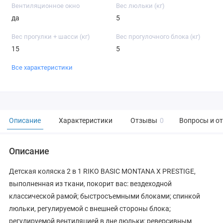
Вентиляционное окно
Вес люльки (кг)
да
5
Вес прогулки + шасси (кг)
Вес прогулочного блока (кг)
15
5
Все характеристики
Описание
Характеристики
Отзывы
0
Вопросы и о
Описание
Детская коляска 2 в 1 RIKO BASIC MONTANA X PRESTIGE,
выполненная из ткани, покорит вас: вездеходной
классической рамой; быстросъемными блоками; спинкой
люльки, регулируемой с внешней стороны блока;
регулируемой вентиляцией в дне люльки; реверсивным