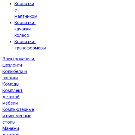
Кроватки
с
маятником
Кроватки-
качалки,
колесо
Кроватки-
трансформеры
Электрокачели,
шезлонги
Колыбели и
люльки
Комоды
Комплект
детской
мебели
Компьютерные
и письменные
столы
Манежи
детские