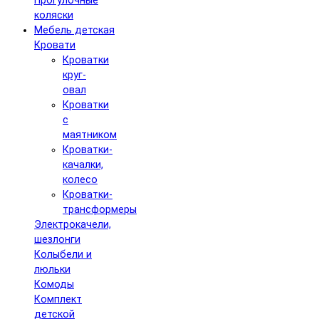
Прогулочные
коляски
Мебель детская
Кровати
Кроватки
круг-
овал
Кроватки
с
маятником
Кроватки-
качалки,
колесо
Кроватки-
трансформеры
Электрокачели,
шезлонги
Колыбели и
люльки
Комоды
Комплект
детской