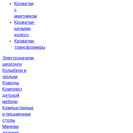
Кроватки
с
маятником
Кроватки-
качалки,
колесо
Кроватки-
трансформеры
Электрокачели,
шезлонги
Колыбели и
люльки
Комоды
Комплект
детской
мебели
Компьютерные
и письменные
столы
Манежи
детские