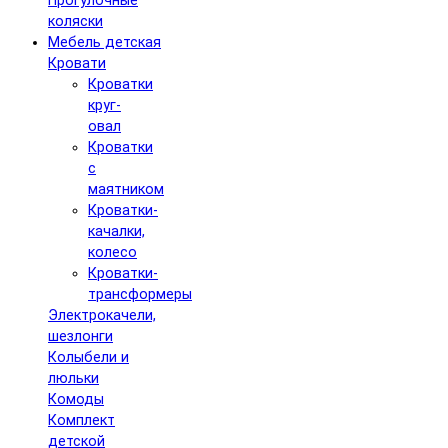
Прогулочные
коляски
Мебель детская
Кровати
Кроватки
круг-
овал
Кроватки
с
маятником
Кроватки-
качалки,
колесо
Кроватки-
трансформеры
Электрокачели,
шезлонги
Колыбели и
люльки
Комоды
Комплект
детской