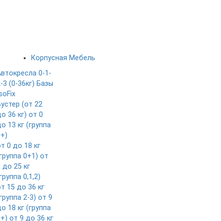
Корпусная Мебель
Автокресла 0-1-
-3 (0-36кг)
Базы
soFix
Бустер (от 22
о 36 кг)
от 0
о 13 кг (группа
0+)
т 0 до 18 кг
группа 0+1)
от
 до 25 кг
группа 0,1,2)
т 15 до 36 кг
группа 2-3)
от 9
о 18 кг (группа
1+)
от 9 до 36 кг