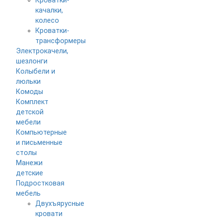
Кроватки-
качалки,
колесо
Кроватки-
трансформеры
Электрокачели,
шезлонги
Колыбели и
люльки
Комоды
Комплект
детской
мебели
Компьютерные
и письменные
столы
Манежи
детские
Подростковая
мебель
Двухъярусные
кровати