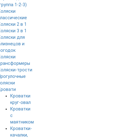
группа 1-2-3)
Коляски
классические
Коляски 2 в 1
Коляски 3 в 1
Коляски для
близнецов и
погодок
Коляски
трансформеры
Коляски-трости
Прогулочные
коляски
Кровати
Кроватки
круг-овал
Кроватки
с
маятником
Кроватки-
качалки,