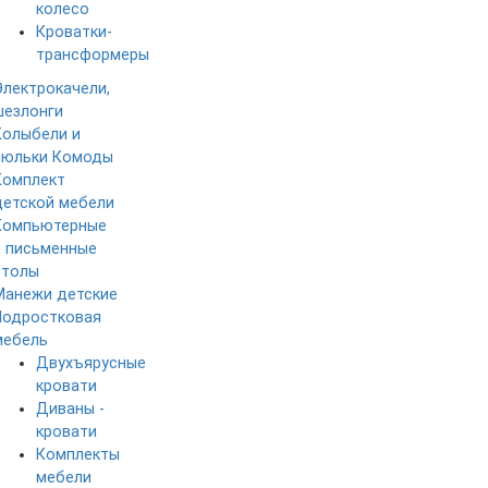
колесо
Кроватки-
трансформеры
Электрокачели,
шезлонги
Колыбели и
люльки
Комоды
Комплект
детской мебели
Компьютерные
и письменные
столы
Манежи детские
Подростковая
мебель
Двухъярусные
кровати
Диваны -
кровати
Комплекты
мебели